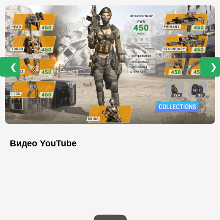
❮
❯
Видео YouTube