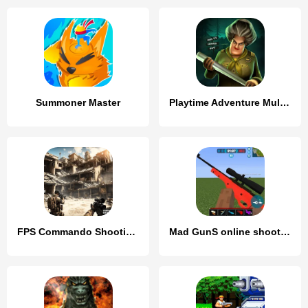
Summoner Master
Playtime Adventure Multiplayer
FPS Commando Shooting Games 3D
Mad GunS online shooting games