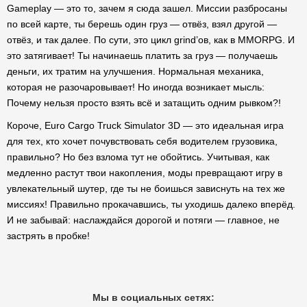
Gameplay — это то, зачем я сюда зашел. Миссии разбросаны
по всей карте, ты берешь один груз — отвёз, взял другой —
отвёз, и так далее. По сути, это цикл grind’ов, как в MMORPG. И
это затягивает! Ты начинаешь платить за груз — получаешь
деньги, их тратим на улучшения. Нормальная механика,
которая не разочаровывает! Но иногда возникает мысль:
Почему нельзя просто взять всё и затащить одним рывком?!
Короче, Euro Cargo Truck Simulator 3D — это идеальная игра
для тех, кто хочет почувствовать себя водителем грузовика,
правильно? Но без взлома тут не обойтись. Учитывая, как
медленно растут твои накопления, моды превращают игру в
увлекательный шутер, где ты не боишься зависнуть на тех же
миссиях! Правильно прокачавшись, ты уходишь далеко вперёд.
И не забывай: наслаждайся дорогой и потяги — главное, не
застрять в пробке!
Мы в социальных сетях: