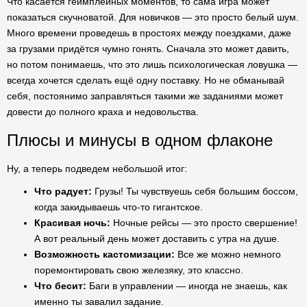
Что касается геймплейных моментов, то сама игра может
показаться скучноватой. Для новичков — это просто белый шум.
Много времени проведешь в простоях между поездками, даже
за грузами придётся чумно гонять. Сначала это может давить,
но потом понимаешь, что это лишь психологическая ловушка —
всегда хочется сделать ещё одну поставку. Но не обманывай
себя, постоянимо заправляться такими же заданиями может
довести до полного краха и недовольства.
Плюсы и минусы в одном флаконе
Ну, а теперь подведем небольшой итог:
Что радует:
Грузы! Ты чувствуешь себя большим боссом,
когда закидываешь что-то гигантское.
Красивая ночь:
Ночные рейсы — это просто свершение!
А вот реальный день может доставить с утра на душе.
Возможность кастомизации:
Все же можно немного
поремонтировать свою железяку, это классно.
Что бесит:
Баги в управлении — иногда не знаешь, как
именно ты завалил задание.