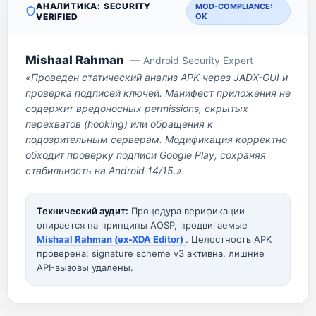
АНАЛИТИКА: SECURITY
MOD-COMPLIANCE:
VERIFIED
OK
Mishaal Rahman
— Android Security Expert
«Проведен статический анализ APK через JADX-GUI и
проверка подписей ключей. Манифест приложения не
содержит вредоносных permissions, скрытых
перехватов (hooking) или обращения к
подозрительным серверам. Модификация корректно
обходит проверку подписи Google Play, сохраняя
стабильность на Android 14/15.»
Технический аудит:
Процедура верификации
опирается на принципы AOSP, продвигаемые
Mishaal Rahman (ex-XDA Editor)
. Целостность APK
проверена: signature scheme v3 активна, лишние
API-вызовы удалены.