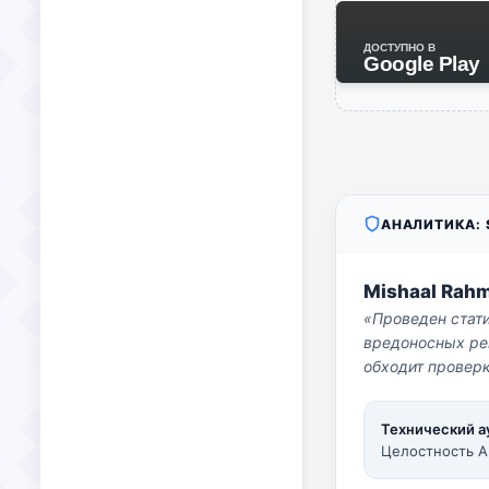
ДОСТУПНО В
Google Play
АНАЛИТИКА: S
Mishaal Rah
«Проведен стат
вредоносных per
обходит проверк
Технический а
Целостность A