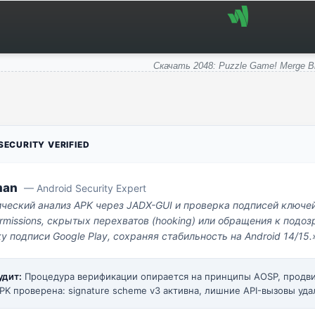
Скачать 2048: Puzzle Game! Merge B
ECURITY VERIFIED
man
— Android Security Expert
ический анализ APK через JADX-GUI и проверка подписей ключе
missions, скрытых перехватов (hooking) или обращения к под
у подписи Google Play, сохраняя стабильность на Android 14/15.
удит:
Процедура верификации опирается на принципы AOSP, прод
PK проверена: signature scheme v3 активна, лишние API-вызовы уда