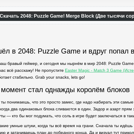
Скачать 2048: Puzzle Game! Merge Block (Две тысячи со
шёл в 2048: Puzzle Game и вдруг попал 
 ваш бравый геймер, и сегодня мы нырнём в мир 2048: Puzzle Game! 
йчас всё расскажу! Не пропустите
Easter Magic - Match 3 Game (Ист
отает стабильно. Grab your snacks, lets go!
н момент стал однажды королём блоков
ты понимаешь, что это просто замес, где надо набирать эти самые 
 когда два одинаковых блока сливаются в один. Задор и азарт прям
ы — кто бы мог подумать, что соль в игре будет заключаться в та
акие умные штуки, когда ты всё время на грани. Сначала ты идёшь 
ю и затачиваешь план до победного конца. Да и визуал тут прик