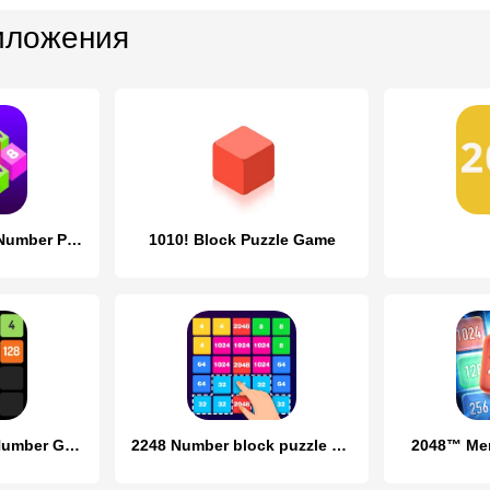
иложения
Join Blocks 2048 Number Puzzle
1010! Block Puzzle Game
X2 Blocks - 2048 Number Game
2248 Number block puzzle 2048
2048™ Mer