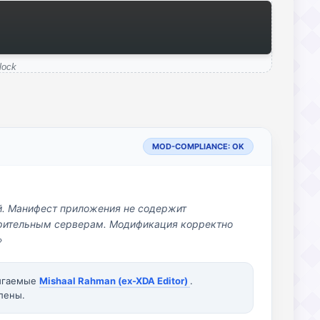
lock
MOD-COMPLIANCE: OK
й. Манифест приложения не содержит
озрительным серверам. Модификация корректно
»
вигаемые
Mishaal Rahman (ex-XDA Editor)
.
лены.