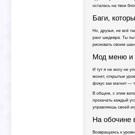
осталась на твои бло
Баги, котор
Но, друзья, не всё т
ранг шедевра. Ты пыт
рисковать своим шан
Мод меню и 
И тут я не могу не у
монет, открытые уров
фокус как магнит — 
В общем, с этим взл
прокачать каждый уг
управляешь своей иг
На обочине 
Возвращаясь к уровню