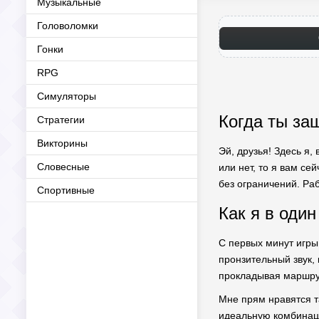
Музыкальные
Головоломки
Гонки
RPG
Симуляторы
Когда ты за
Стратегии
Викторины
Эй, друзья! Здесь я,
Словесные
или нет, то я вам се
без ограничений. Раб
Спортивные
Как я в оди
С первых минут игры 
пронзительный звук,
прокладывая маршрут
Мне прям нравятся т
идеальную комбинаци