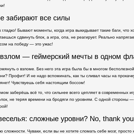
ки!
ые забирают все силы
ак гладко! Бывают моменты, когда игра выкидывает такие баги, что
аешься сдвинуть блок, а игра, опа, не реагирует. Реально напряга
сом на победу — это ужас!
взлом — геймерский мечты в одном фл
помянуть о взломе. Без него эта игра была бы в многом бесполезно
ни? Профит! И не надо вспоминать, как ты сливал часы на прокачк
тянет! Чувствуешь себя настоящим боссом!
омом заберёшь всё то, что сильнее всего цепляет в современных 
олок, не теряя времени на бродяги по уровням. С одной стороны — 
рой!
веселья: сложные уровни? No, thank you
 сложности. Чуваки, если вы не хотите сломать себе мозг, просто 