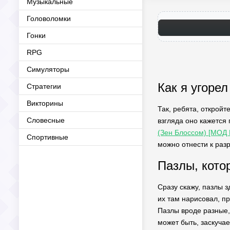
Музыкальные
Головоломки
Гонки
RPG
Симуляторы
Как я угорел
Стратегии
Викторины
Так, ребята, откройт
Словесные
взгляда оно кажется
(Зен Блоссом) [МОД 
Спортивные
можно отнести к раз
Пазлы, котор
Сразу скажу, пазлы з
их там нарисовал, пр
Пазлы вроде разные,
может быть, заскучае