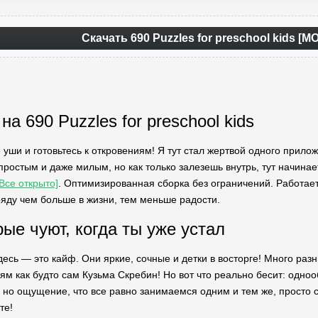
Скачать 690 Puzzles for preschool kids [
 на 690 Puzzles for preschool kids
е уши и готовьтесь к откровениям! Я тут стал жертвой одного приложе
 простым и даже милым, но как только залезешь внутрь, тут начин
Все открыто]
. Оптимизированная сборка без ограничений. Работает
ряду чем больше в жизни, тем меньше радости.
ые чуют, когда ты уже устал
десь — это кайф. Они яркие, сочные и детки в восторге! Много раз
ям как будто сам Кузьма Скребин! Но вот что реально бесит: одно
 но ощущение, что все равно занимаемся одним и тем же, просто 
те!