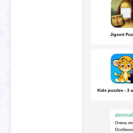
Jigsort Puz
Kids puzzles - 3 
alerrina
Очень ин
Особенно