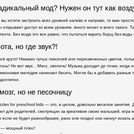
радикальный мод? Нужен он тут как возд
 вы хотите застроить всех уровней налево и направо, то вам просто
 открывает доступ ко всем уровням, много монет и всего такого. Та
тента. Без мода это все равно, что пытаться варить борщ без воды
та, но где звук?!
сё круто! Никаких тупых пикселей или пересвеченных цветов, тольк
гонь! Но вот звук... Мисс, сволочь! Музыка доходит до точки, когда
ликоновая мелодия начинает бесить. Могли бы и добавить разные т
однотипно.
мозг, но не песочницу
zzles for preschool kids — это, в целом, довольно веселое заняти
 вот для родителей, смотрящих за креативом своих малышей, игра м
о если не будет разнообразия, рано или поздно они начнут искать 
а — мощный плюс!