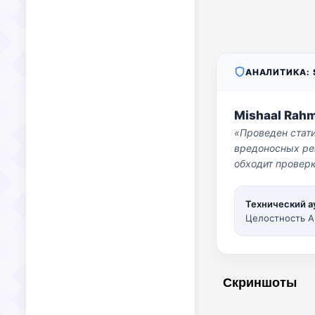
АНАЛИТИКА: S
Mishaal Rah
«Проведен стат
вредоносных per
обходит проверк
Технический а
Целостность A
Скриншоты