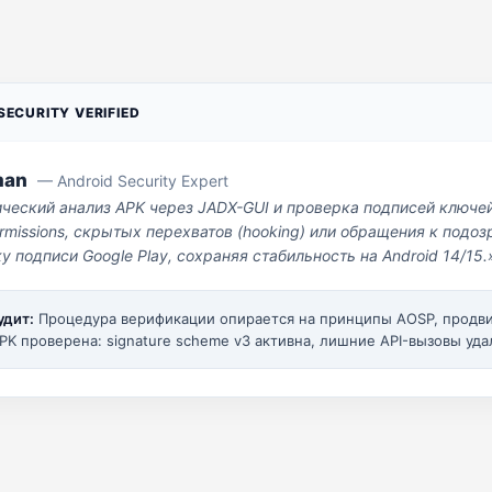
ECURITY VERIFIED
man
— Android Security Expert
ический анализ APK через JADX-GUI и проверка подписей ключе
missions, скрытых перехватов (hooking) или обращения к под
у подписи Google Play, сохраняя стабильность на Android 14/15.
удит:
Процедура верификации опирается на принципы AOSP, прод
PK проверена: signature scheme v3 активна, лишние API-вызовы уда