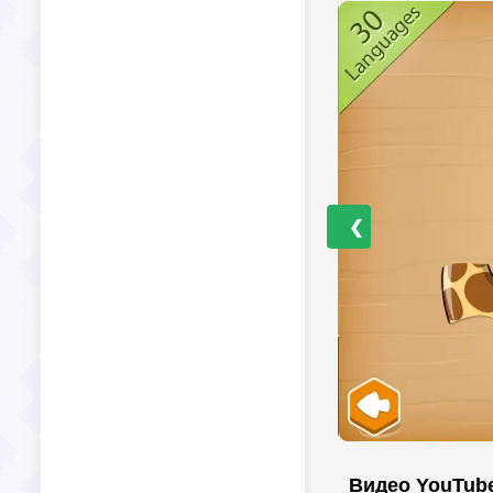
❮
Видео YouTub