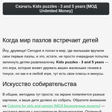
Скачать Kids puzzles - 3 and 5 years [МОД
Unlimited Money]
Когда мир пазлов встречает детей
Йоу, дружище! Сегодня я попал в мир, где малышам вручили
свои первые пазлы, и это, кстати, не просто очередная попытка
запихнуть детям развлекалочку.
Kids puzzles - 3 and 5 years
—
это игра, которая может держать ваших маленьких гениев в
тонусе, но как и в любой игре, тут есть свои плюсы и минусы.
Искусство собирательства
В общем, методика тут проста: на экране появляются разные
картинки, и ваше дитя должно их собрать. Обратите внимание
на
Coloring for girls and women [МОД Бесконечные монеты]
—
доступна версия с расширенным функционалом. Отличный