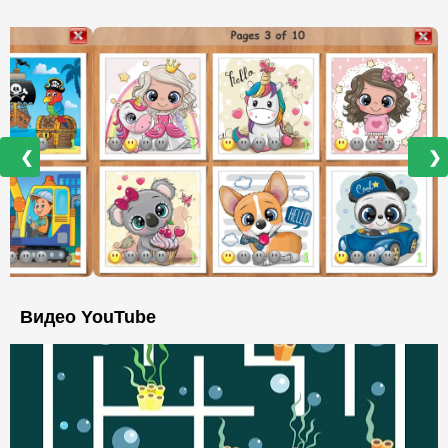
❮
❯
Видео YouTube