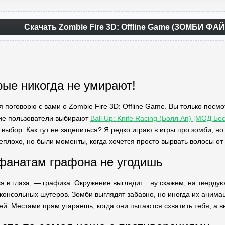
Скачать Zombie Fire 3D: Offline Game (ЗОМБИ ФАЙ
рые никогда не умирают!
я поговорю с вами о Zombie Fire 3D: Offline Game. Вы только посмо
гие пользователи выбирают
Ball Up: Knife Racing (Болл Ап) [МОД Бе
 выбор. Как тут не зацепиться? Я редко играю в игры про зомби, но
еплохо, но были моменты, когда хочется просто вырвать волосы от 
фанатам графона не угодишь
я в глаза, — графика. Окружение выглядит... ну скажем, на твердую
консольных шутеров. Зомби выглядят забавно, но иногда их анимаци
ей. Местами прям угараешь, когда они пытаются схватить тебя, а в