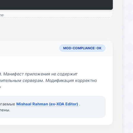
me
MOD-COMPLIANCE: OK
й. Манифест приложения не содержит
озрительным серверам. Модификация корректно
»
вигаемые
Mishaal Rahman (ex-XDA Editor)
.
лены.