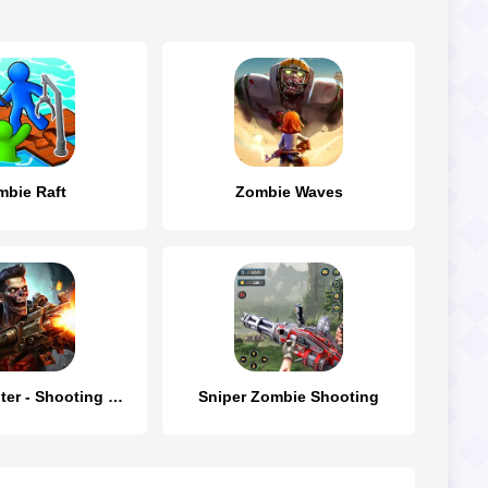
mbie Raft
Zombie Waves
Zombie Hunter - Shooting Game
Sniper Zombie Shooting