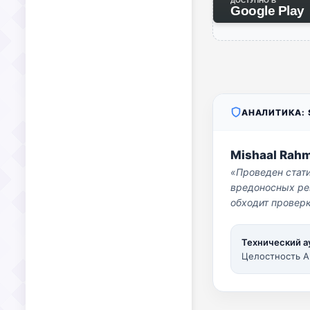
ДОСТУПНО В
Google Play
АНАЛИТИКА: S
Mishaal Rah
«Проведен стат
вредоносных per
обходит проверк
Технический а
Целостность A