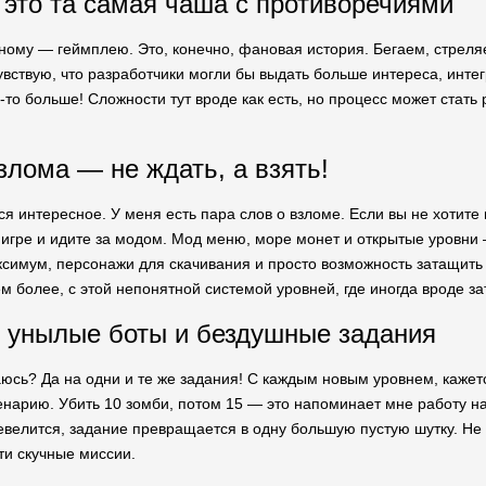
это та самая чаша с противоречиями
ому — геймплею. Это, конечно, фановая история. Бегаем, стреляем,
Чувствую, что разработчики могли бы выдать больше интереса, инте
-то больше! Сложности тут вроде как есть, но процесс может стать
злома — не ждать, а взять!
ся интересное. У меня есть пара слов о взломе. Если вы не хотите
 игре и идите за модом. Мод меню, море монет и открытые уровни —
ксимум, персонажи для скачивания и просто возможность затащить
ем более, с этой непонятной системой уровней, где иногда вроде з
 унылые боты и бездушные задания
аюсь? Да на одни и те же задания! С каждым новым уровнем, кажетс
енарию. Убить 10 зомби, потом 15 — это напоминает мне работу на
евелится, задание превращается в одну большую пустую шутку. Не п
ти скучные миссии.