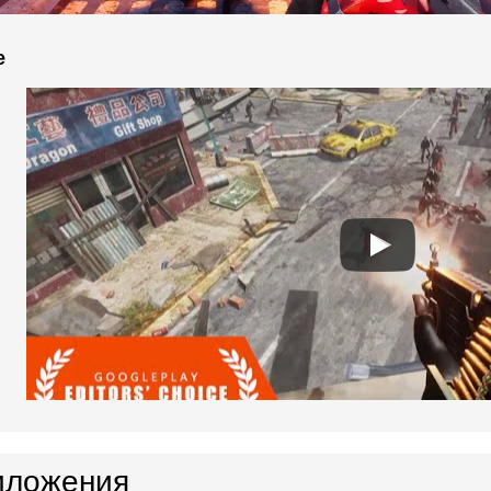
e
иложения