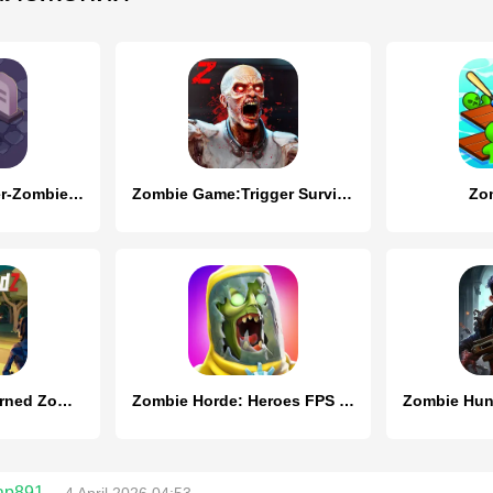
Zombie City Master-Zombie Game
Zombie Game:Trigger Survivor
Zo
WildStandZ - Unturned Zombie
Zombie Horde: Heroes FPS & RPG
ap891