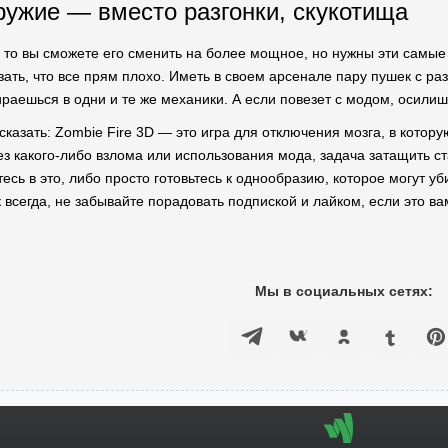
ружие — вместо разгонки, скукотища
, то вы сможете его сменить на более мощное, но нужны эти самые
зать, что все прям плохо. Иметь в своем арсенале пару пушек с р
ираешься в одни и те же механики. А если повезет с модом, осилиш
 сказать: Zombie Fire 3D — это игра для отключения мозга, в котор
ез какого-либо взлома или использования мода, задача затащить с
тесь в это, либо просто готовьтесь к однообразию, которое могут 
к всегда, не забывайте порадовать подпиской и лайком, если это ва
Мы в социальных сетях: