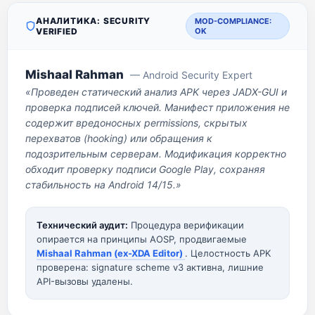
АНАЛИТИКА: SECURITY
MOD-COMPLIANCE:
VERIFIED
OK
Mishaal Rahman
— Android Security Expert
«Проведен статический анализ APK через JADX-GUI и
проверка подписей ключей. Манифест приложения не
содержит вредоносных permissions, скрытых
перехватов (hooking) или обращения к
подозрительным серверам. Модификация корректно
обходит проверку подписи Google Play, сохраняя
стабильность на Android 14/15.»
Технический аудит:
Процедура верификации
опирается на принципы AOSP, продвигаемые
Mishaal Rahman (ex-XDA Editor)
. Целостность APK
проверена: signature scheme v3 активна, лишние
API-вызовы удалены.