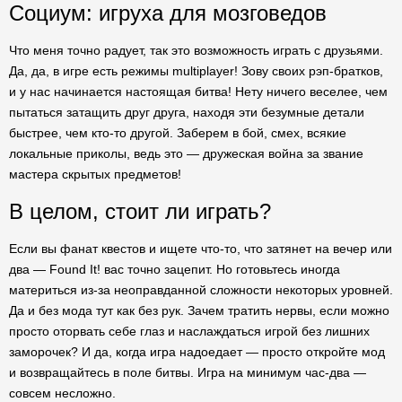
Социум: игруха для мозговедов
Что меня точно радует, так это возможность играть с друзьями.
Да, да, в игре есть режимы multiplayer! Зову своих рэп-братков,
и у нас начинается настоящая битва! Нету ничего веселее, чем
пытаться затащить друг друга, находя эти безумные детали
быстрее, чем кто-то другой. Заберем в бой, смех, всякие
локальные приколы, ведь это — дружеская война за звание
мастера скрытых предметов!
В целом, стоит ли играть?
Если вы фанат квестов и ищете что-то, что затянет на вечер или
два — Found It! вас точно зацепит. Но готовьтесь иногда
материться из-за неоправданной сложности некоторых уровней.
Да и без мода тут как без рук. Зачем тратить нервы, если можно
просто оторвать себе глаз и наслаждаться игрой без лишних
заморочек? И да, когда игра надоедает — просто откройте мод
и возвращайтесь в поле битвы. Игра на минимум час-два —
совсем несложно.