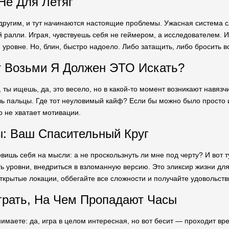
Не Для Летяг
другим, и тут начинаются настоящие проблемы. Ужасная система сл
ралли. Играя, чувствуешь себя не геймером, а исследователем. И
 уровне. Но, блин, быстро надоело. Либо затащить, либо бросить вс
т Возьми Я Должен ЭТО Искать?
а, ты ищешь, да, это весело, но в какой-то момент возникают навяз
возь пальцы. Где тот неуловимый кайф? Если бы можно было просто
 не хватает мотивации.
: Ваш Спасительный Круг
овишь себя на мысли: а не проскользнуть ли мне под черту? И вот т
ь уровни, внедриться в взломанную версию. Это эликсир жизни для 
ткрытые локации, оббегайте все сложности и получайте удовольств
рать, На Чем Пропадают Часы
имаете: да, игра в целом интересная, но вот бесит — проходит вре