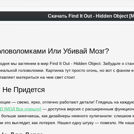
Скачать Find It Out - Hidden Object 
оловоломками Или Убивай Мозг?
одня мы заглянем в мир Find It Out - Hidden Object. Забудьте о ста
реальной головоломки. Картинка тут просто огонь, но вот с фаном 
ставляет материться на чем свет стоит.
 Не Придется
оции — свежо, ярко, отлично работают детали! Глядишь на каждую 
3D [МОД Все открыто]
— доступна версия с расширенным функциона
 больше замечаешь, как дизайнеры немного хулиганили: слишком 
 это выглядит, как лотерея. Нашел одну штуку — повезло. Не наше