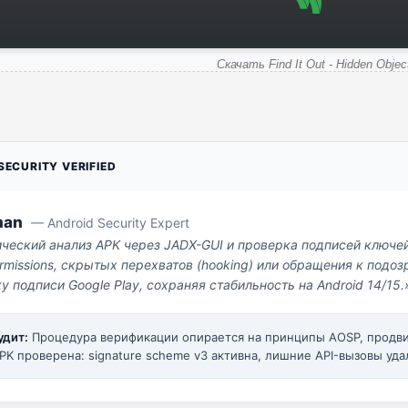
Скачать Find It Out - Hidden Objec
ECURITY VERIFIED
man
— Android Security Expert
ический анализ APK через JADX-GUI и проверка подписей ключе
missions, скрытых перехватов (hooking) или обращения к под
у подписи Google Play, сохраняя стабильность на Android 14/15.
удит:
Процедура верификации опирается на принципы AOSP, прод
PK проверена: signature scheme v3 активна, лишние API-вызовы уда