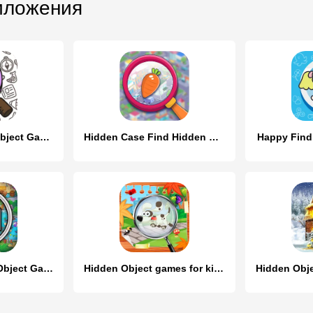
иложения
Find it! - Hidden Object Games
Hidden Case Find Hidden Object
Happy Find
Found It! Hidden Object Game
Hidden Object games for kids