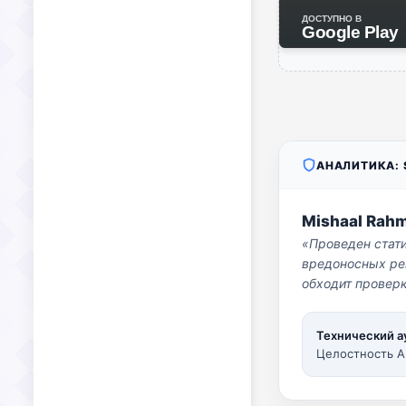
ДОСТУПНО В
Google Play
АНАЛИТИКА: S
Mishaal Rah
«Проведен стат
вредоносных per
обходит проверк
Технический а
Целостность A