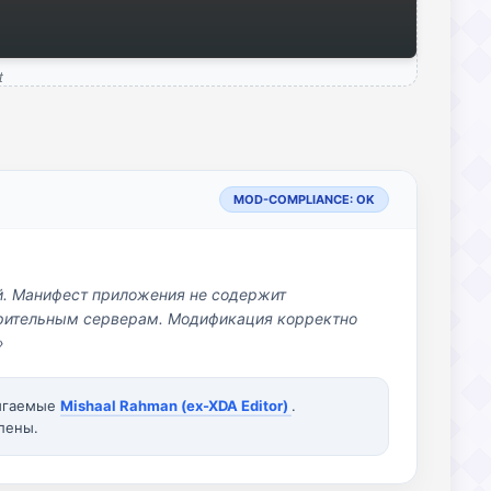
t
MOD-COMPLIANCE: OK
й. Манифест приложения не содержит
озрительным серверам. Модификация корректно
»
вигаемые
Mishaal Rahman (ex-XDA Editor)
.
лены.