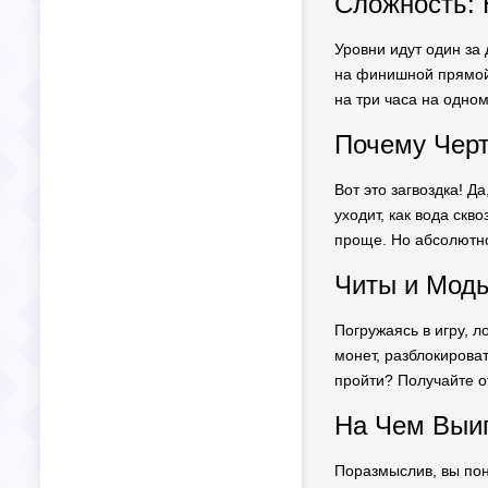
Сложность: 
Уровни идут один за 
на финишной прямой 
на три часа на одном
Почему Чер
Вот это загвоздка! Д
уходит, как вода ск
проще. Но абсолютно
Читы и Моды
Погружаясь в игру, л
монет, разблокироват
пройти? Получайте о
На Чем Выиг
Поразмыслив, вы пон