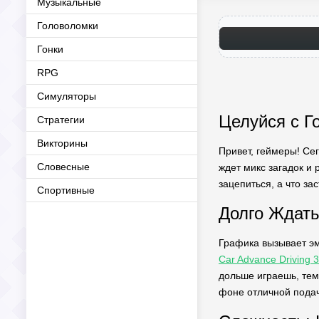
Музыкальные
Головоломки
Гонки
RPG
Симуляторы
Целуйся с Г
Стратегии
Викторины
Привет, геймеры! Сег
Словесные
ждет микс загадок и 
зацепиться, а что за
Спортивные
Долго Ждать
Графика вызывает эм
Car Advance Driving 
дольше играешь, тем
фоне отличной подачи