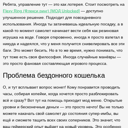
Ребята, управление тут — это как лотерея. Стоит посмотреть на
Flexy Ring (Флекси ринг) [МОД Unlocked]
— доступно
улучшенное решение. Подходит для повседневного
использования. Иногда ты затачиваешь идеальную посадку, а в
какой-то момент самолет начинает вести себя как резиновая
игрушка на воде. Говоря откровенно, иногда я просто взлетал в
никуда и надеялся, что у меня получится снивелировать все эти
баги. Это может бесить. Но в то же время, нужно понимать, что
тут тоже есть своя философия. Иногда случайные манёвры —
это просто фановая составляющая игрового процесса.
Проблема бездонного кошелька
О, и тут всплывает вопрос монет! Кому понравится проводить
часы, собирая копейки, когда хочется просто разблокировать
всё и сразу? Вот тут на помощь приходит мод меню. Открытые
уровни и бесконечные деньги — это просто нечто! Вы не только
можете накачать свой самолет до состояния супер-имбы, вы
ещё и сможете тащить всех своих соперников. Это значит, что
ваш геймерский опыт выйдет на новый уровень. Это особенно