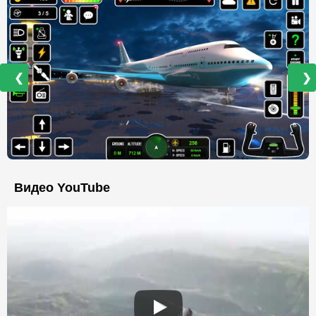
❮
❯
Видео YouTube