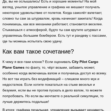
Да, вы не ослышались! Есть и хорошие моменты! На мой
взгляд, унылое управление и графика не мешают получать
некоторое удовольствие от полетов. Когда самолёт взлетает,
словно ты сам за штурвалом, кровь начинает закипать! Когда
понимаешь, как все механики работают, становится веселее.
Стыкаешься с атмосферой, будто ты сам крутите штурвал и
управляешь большим бомбером. Есть тут и рандеву с пассами,
где ты можешь испытать свою удачу.
Как вам такое сочетание?
К чему я все-таки клоню? Если оценивать
City Pilot Cargo
Plane Games
по факту, то, чёрт возьми, забавить может,
особенно когда включаешь взлом и получаешь доступ ко всему.
Но вот так играть без модификаций – слишком много мук и
недостатков. Если хотите покататься на стыке веселья и
безумия, если вы не против пускать в дело взлом, то можете
попробовать. Но если вы мечтаете о реальной симуляции, то
лучше держитесь подальше!
В итоге: графика печальная, управление вызывает ненависть,