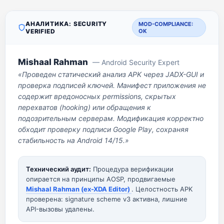
АНАЛИТИКА: SECURITY
MOD-COMPLIANCE:
VERIFIED
OK
Mishaal Rahman
— Android Security Expert
«Проведен статический анализ APK через JADX-GUI и
проверка подписей ключей. Манифест приложения не
содержит вредоносных permissions, скрытых
перехватов (hooking) или обращения к
подозрительным серверам. Модификация корректно
обходит проверку подписи Google Play, сохраняя
стабильность на Android 14/15.»
Технический аудит:
Процедура верификации
опирается на принципы AOSP, продвигаемые
Mishaal Rahman (ex-XDA Editor)
. Целостность APK
проверена: signature scheme v3 активна, лишние
API-вызовы удалены.