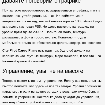
Давайте поговорим о графике
При запуске перво-наперво всматриваешься в графику, и тут, к
сожалению, у тебя реальный шок. Не поймите меня
неправильно, я не жду, что мобильная игра за 100 рублей будет
выглядеть как новая PS5. Но здесь пасквиль на графику на
уровне прям где-то 2000-е. Полигонов мало, текстуры
размазаны, а фоны просто пустые. Понимаю, что для
мобильного опыта не обязательно делать шедевр, но чесслово,
City Pilot Cargo Plane
выглядит так, будто её делали на
коленке за час. Мутные текстуры, море пикселей, и все это – за
tuганный грузовой самолёт!
Управление, увы, не на высоте
Теперь о самом главном - управлении. Если у вас есть опыт, вы
быстро поймете, что здесь не все так гладко. Уровни сложности
нарастают, и если вы хотите затащить цель, вам нужно быть и
ловким, и уверенным. Как только дело доходит до управления,
вам надо быть в тройной точке спортсменом, чтобы