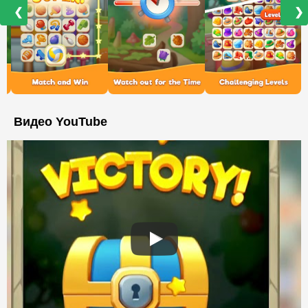
❮
❯
Видео YouTube