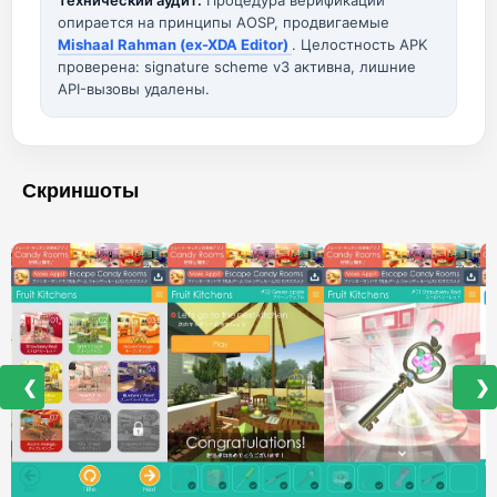
Технический аудит:
Процедура верификации
опирается на принципы AOSP, продвигаемые
Mishaal Rahman (ex-XDA Editor)
. Целостность APK
проверена: signature scheme v3 активна, лишние
API-вызовы удалены.
Скриншоты
❮
❯