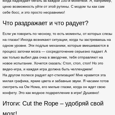
когда надоедает бегать за каждой 100-й монеткой. Я, например,
ценю возможность уйти от этой рутины. С модом ты как сам
себе босс, и это просто несравнимо!
Что раздражает и что радует?
Если уж говорить по чесноку, то есть моменты, от которых слезы
на глазах! Иногда возникают ситуации, когда ты застреваешь на
одном уровне. Эти подлые механики, которые вмешиваются в
процесс заточки мозга — сосредоточение серьезно падает. А
как только выбил два очка в звездочке, тебя отправляют на
новое испытание. Хочется сказать: Стоп, стоп, стоп! Но это
видео-игра, и каждая игра должна быть челленджем!
На другом полюсе радует арт-стилизация! Мне нравится эта
милая графика, яркие цвета и забавные звуки. Я часами готов
смотреть на Ом Нома, его милые глазки, когда он ждет свою
конфету. Это как модное подкрепление в игре! Душевно!
Итоги: Cut the Rope – удобряй свой
мозг!