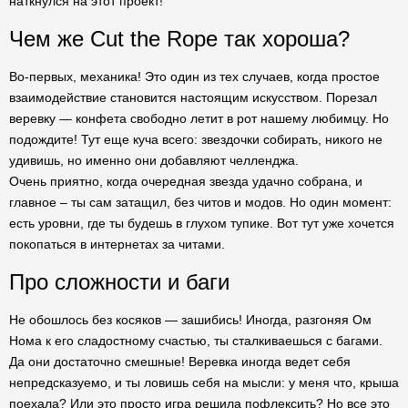
наткнулся на этот проект!
Чем же Cut the Rope так хороша?
Во-первых, механика! Это один из тех случаев, когда простое
взаимодействие становится настоящим искусством. Порезал
веревку — конфета свободно летит в рот нашему любимцу. Но
подождите! Тут еще куча всего: звездочки собирать, никого не
удивишь, но именно они добавляют челленджа.
Очень приятно, когда очередная звезда удачно собрана, и
главное – ты сам затащил, без читов и модов. Но один момент:
есть уровни, где ты будешь в глухом тупике. Вот тут уже хочется
покопаться в интернетах за читами.
Про сложности и баги
Не обошлось без косяков — зашибись! Иногда, разгоняя Ом
Нома к его сладостному счастью, ты сталкиваешься с багами.
Да они достаточно смешные! Веревка иногда ведет себя
непредсказуемо, и ты ловишь себя на мысли: у меня что, крыша
поехала? Или это просто игра решила пофлексить? Но все это