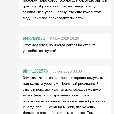
проблем, зеро багов, все летает, как будто апнули
графику. Играю с кайфом, наконец-то могу
закачать все уровни сразу. Кто еще качал этот
мод? Как у вас производительность?
alexyamp82
8 May 2026 16:20
Этот мод жжёт, но иногда лагает на старых
устройствах, пушка!
almir1202576
3 April 2026 03:00
Заметил, что игра заставляет хорошо подумать
над каждым уровнем. Приятный рисованный
стиль и ненавязчивая музыка создают уютную
атмосферу, но со временем некоторые
головоломки начинают казаться однообразными.
Иногда ловишь себя на мысли, что хочешь
большего разнообразия в механиках. Тем не