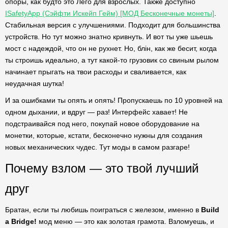
опоры, как будто это Лего для взрослых. Также доступно
ISafetyApp (Сэйфти Искейп Гейм) [МОД Бесконечные монеты]
.
Стабильная версия с улучшениями. Подходит для большинства
устройств. Но тут можно знатно кривнуть. И вот ты уже шьешь
мост с надеждой, что он не рухнет. Но, блін, как же бесит, когда
ты строишь идеально, а тут какой-то грузовик со свиным рылом
начинает прыгать на твои расходы и сваливается, как
неудачная шутка!
И за ошибками ты опять и опять! Пропускаешь по 10 уровней на
одном дыхании, и вдруг — раз! Интерфейс хавает! Не
подстраивайся под него, покупай новое оборудование на
монетки, которые, кстати, бесконечно нужны для создания
новых механических чудес. Тут моды в самом разгаре!
Почему взлом — это твой лучший
друг
Братан, если ты любишь поиграться с железом, именно в
Build
a Bridge!
мод меню — это как золотая грамота. Взломуешь, и