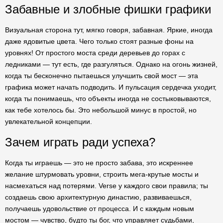
Забавные и злобные фишки графики
Визуальная сторона тут, мягко говоря, забавная. Яркие, иногда
даже ядовитые цвета. Чего только стоят разные фоны на
уровнях! От простого моста среди деревьев до горах с
ледниками — тут есть, где разгуляться. Однако на огонь жизней,
когда ты бесконечно пытаешься улучшить свой мост — эта
графика может начать подводить. И пульсация сердечка уходит,
когда ты понимаешь, что объекты иногда не состыковываются,
как тебе хотелось бы. Это небольшой минус в простой, но
увлекательной концепции.
Зачем играть ради успеха?
Когда ты играешь — это не просто забава, это искреннее
желание штурмовать уровни, строить мега-крутые мосты и
насмехаться над потерями. Verse у каждого свои правила; ты
создаешь свою архитектурную династию, развиваешься,
получаешь удовольствие от процесса. И с каждым новым
мостом — чувство, будто ты бог, что управляет судьбами,