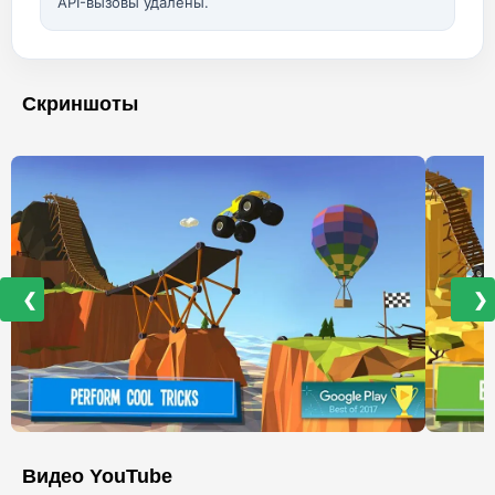
API-вызовы удалены.
Скриншоты
❮
❯
Видео YouTube