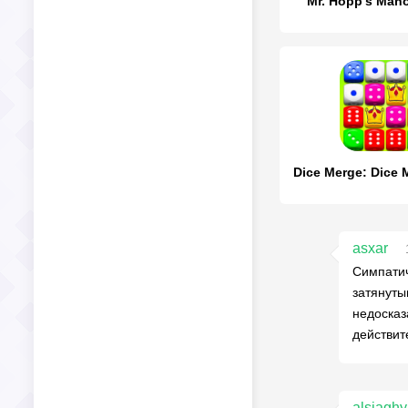
Mr. Hopp's Man
asxar
Симпатич
затянуты
недосказ
действит
alsiagh