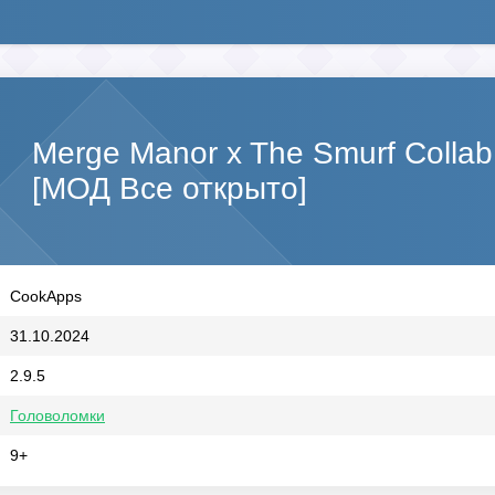
Merge Manor x The Smurf Colla
[МОД Все открыто]
CookApps
31.10.2024
2.9.5
Головоломки
9+