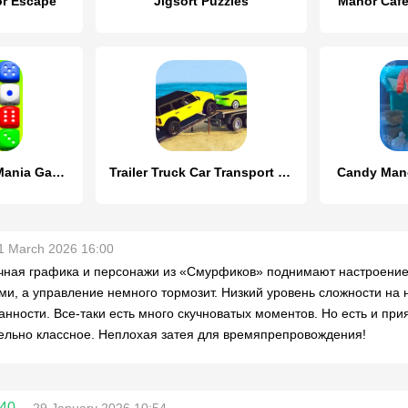
or Escape
Jigsort Puzzles
Manor Cafe
Dice Merge: Dice Mania Game
Trailer Truck Car Transport 3D
Candy Mano
1 March 2026 16:00
ная графика и персонажи из «Смурфиков» поднимают настроение.
ми, а управление немного тормозит. Низкий уровень сложности на 
анности. Все-таки есть много скучноватых моментов. Но есть и при
ельно классное. Неплохая затея для времяпрепровождения!
y40