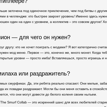
типлеере?
льше заточена под одиночное приключение, чем под битвы с другим
ми в челлендже: кто быстрее закроет уровень! Именно здесь нужно
ошен один на один с уровнем, а коллектив – это совсем другое! Хот
ион — для чего он нужен?
уг другу: кто не хочет поиграть с модами? Я вот категорично счит
ужен мод меню. Первое — это, конечно же, много монет. Когда тебе
ткрытые уровни — просто имба! Вставляешься, просто играешь и не
илаха или раздражитель?
мых смурфиках. Да, эти ребята реально спасают. Они милые, заба
гда их повадки раздражают. Могли бы они меня оставить в спокойс
ется, что они могут довести до белого коленя своим нытьем.
The Smurf Collab — это искренний шанс для всех любителей старин