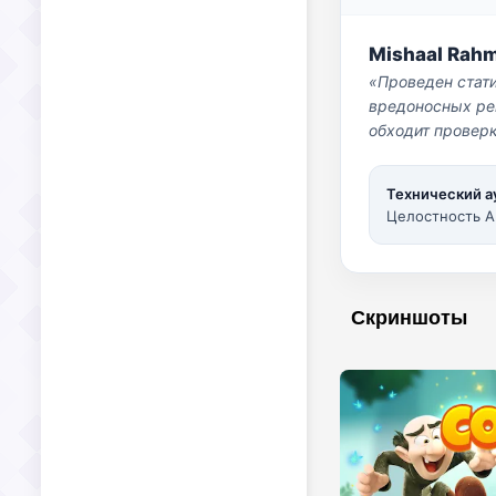
Mishaal Rah
«Проведен стат
вредоносных per
обходит проверк
Технический а
Целостность A
Скриншоты