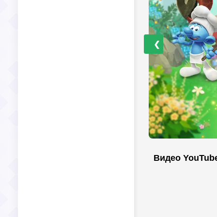
❮
Видео YouTub