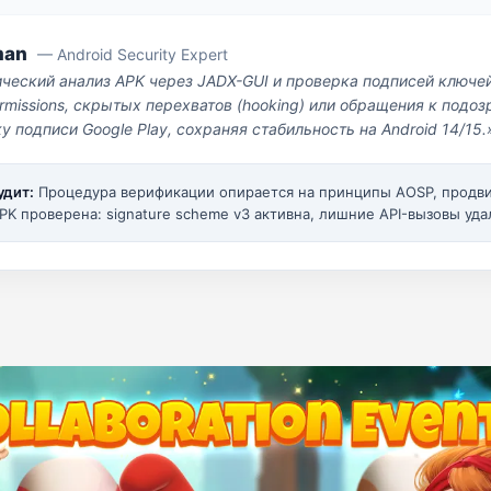
man
— Android Security Expert
ический анализ APK через JADX-GUI и проверка подписей ключе
missions, скрытых перехватов (hooking) или обращения к под
у подписи Google Play, сохраняя стабильность на Android 14/15.
удит:
Процедура верификации опирается на принципы AOSP, прод
PK проверена: signature scheme v3 активна, лишние API-вызовы уда