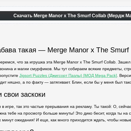
Скачать Merge Manor x The Smurf Collab (Мердж М
абава такая — Merge Manor x The Smurf 
еремся, что за игрушка эта Merge Manor x The Smurf Collab. Зашел
зонина и магии смурфиков. Мы тут собираем всякие предметы, ст
пропустите
Jigsort Puzzles (Джигсорт Пазлы) [МОД Mega Pack]
. Верс
дит няшно, а по факту — затягивает. Блин, если бы у меня был так
и свои заскоки
 в игре, так это частые прерывания на рекламу. Ты такой: О, сейча
ужна тебе на просмотр больше минуты! Это дико бесит, когда ты на 
х минут ожидания! И еще, как много приходится ждать, чтобы новы