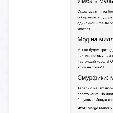
Имба в муль
Скажу сразу: игра бо
собираешься с друзья
одиночной игре ты бр
хватает.
Мод на милл
Мы не будем врать др
причин, почему нам н
настоящий король! О
этого не хочет?!
Смурфики: м
Теперь о наших люби
просто кайф! Но ино
бонусами. Иногда каж
Итог:
Merge Manor x 