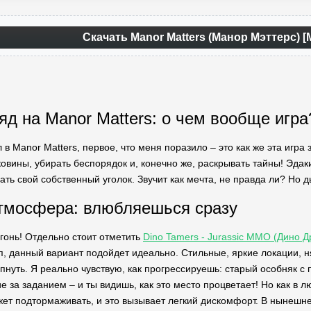
Скачать Manor Matters (Манор Мэттерс) 
яд на Manor Matters: о чем вообще игра
л в Manor Matters, первое, что меня поразило – это как же эта игр
ковины, убирать беспорядок и, конечно же, раскрывать тайны! Эда
ть свой собственный уголок. Звучит как мечта, не правда ли? Но дь
тмосфера: влюбляешься сразу
огонь! Отдельно стоит отметить
Dino Tamers - Jurassic MMO (Дино 
, данный вариант подойдет идеально. Стильные, яркие локации, н
пнуть. Я реально чувствую, как прогрессируешь: старый особняк с
е за заданием – и ты видишь, как это место процветает! Но как в л
ет подтормаживать, и это вызывает легкий дискомфорт. В нынешнее 