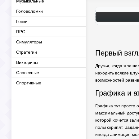
Музыкальные
Головоломки
Гонки
RPG
Симуляторы
Первый взгл
Стратегии
Викторины
Друзья, когда я заше
Словесные
находить всякие шту
возможностей развива
Спортивные
Графика и а
Графика тут просто 
максимальный доступ
которой хочется зали
полы скрипят. Задани
иногда анимация мож