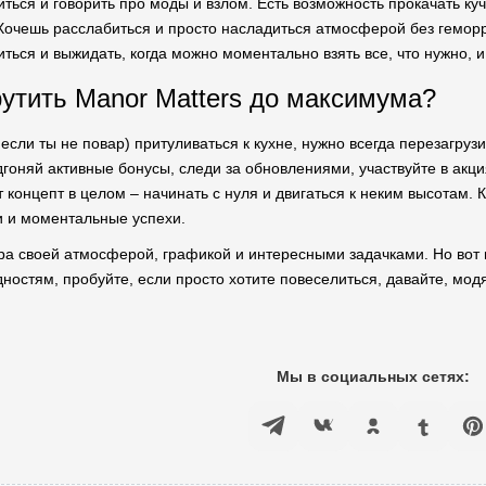
иться и говорить про моды и взлом. Есть возможность прокачать куч
 Хочешь расслабиться и просто насладиться атмосферой без гемор
ться и выжидать, когда можно моментально взять все, что нужно, и
рутить Manor Matters до максимума?
если ты не повар) притуливаться к кухне, нужно всегда перезагрузи
гоняй активные бонусы, следи за обновлениями, участвуйте в акци
т концепт в целом – начинать с нуля и двигаться к неким высотам. 
и и моментальные успехи.
игра своей атмосферой, графикой и интересными задачками. Но вот 
дностям, пробуйте, если просто хотите повеселиться, давайте, мод
Мы в социальных сетях: