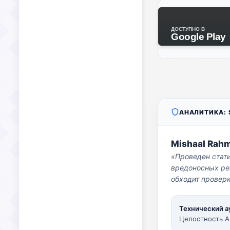
ДОСТУПНО В
Google Play
АНАЛИТИКА: S
Mishaal Rah
«Проведен стат
вредоносных per
обходит проверк
Технический а
Целостность A