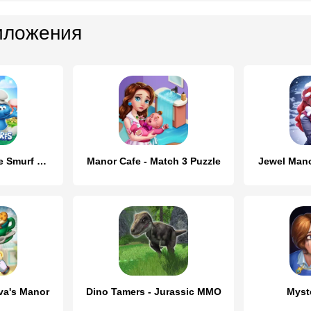
иложения
Merge Manor x The Smurf Collab
Manor Cafe - Match 3 Puzzle
Jewel Mano
Ava's Manor
Dino Tamers - Jurassic MMO
Myst