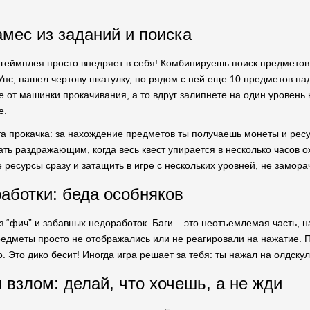
амес из заданий и поиска
т геймплея просто внедряет в себя! Комбинируешь поиск предметов
пс, нашел чертову шкатулку, но рядом с ней еще 10 предметов надо
 от машинки прокачивания, а то вдруг залипнете на один уровень 
е.
эта прокачка: за нахождение предметов ты получаешь монеты и рес
ать раздражающим, когда весь квест упирается в несколько часов 
 ресурсы сразу и затащить в игре с нескольких уровней, не замора
работки: беда особняков
ез “фич” и забавных недоработок. Баги – это неотъемлемая часть,
предметы просто не отображались или не реагировали на нажатие. П
 Это дико бесит! Иногда игра решает за тебя: ты нажал на олдску
 взлом: делай, что хочешь, а не жди