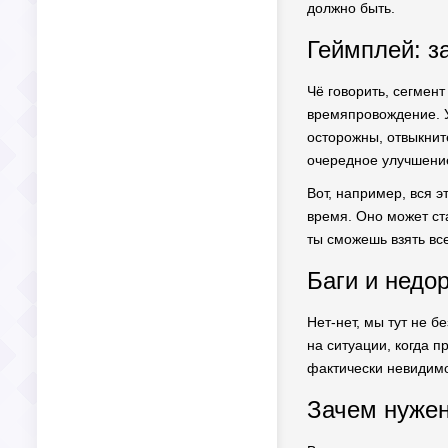
должно быть.
Геймплей: з
Чё говорить, сегмен
времяпровождение. У
осторожны, отвыкните
очередное улучшени
Вот, например, вся 
время. Оно может ст
ты сможешь взять все
Баги и недо
Нет-нет, мы тут не б
на ситуации, когда 
фактически невидимо.
Зачем нужен