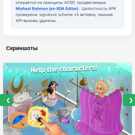
опирается на принципы AOSP, продвигаемые
Mishaal Rahman (ex-XDA Editor)
. Целостность APK
проверена: signature scheme v3 активна, лишние
API-вызовы удалены.
Скриншоты
❮
❯