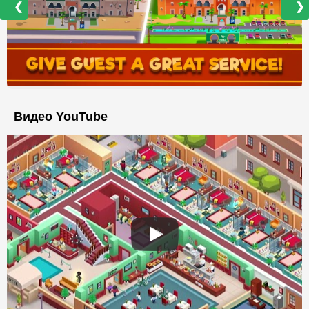
❮
❯
Видео YouTube