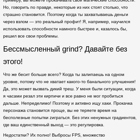
примеру, вы можете прокачивать свои магические способности.
Но, говорить по правде, некоторые из них стоят столько, что
страшно становится. Поэтому когда ты захватываешь деньги
через взлом — это реальный профит! Я, например, научился
использовать способности намного быстрее и, казалось бы,
решил все свои проблемы.
Бессмысленный grind? Давайте без
этого!
Что же бесит больше всего? Когда ты залипаешь на одном
уровне, потому что не хватает какого-то банального улучшения!
Да, это может вызвать дикий треш. У меня были ситуации, когда
я часами резал эти кирпичи и все равно не мог пробиться
дальше. Непределимо! Поэтому и активно ищу хаки. Прокачка
персонажа становится проще, вы не теряете время на
бесполезные попытки zиграться. Без этих ненужных градиентов,
где ваш единственный выход — это регулировка.
Недостатки? Их полно! Выбросы FPS, множество