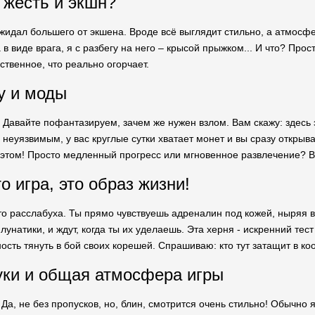
я жесть и экшн?
жидал большего от экшена. Вроде всё выглядит стильно, а атмосфе
в виде врага, я с разбегу на него – крысой прыжком... И что? Прост
ственное, что реально огорчает.
у и моды
 Давайте пофантазируем, зачем же нужен взлом. Вам скажу: здесь 
неуязвимым, у вас круглые сутки хватает монет и вы сразу открыв
этом! Просто медленный прогресс или мгновенное развлечение? В
о игра, это образ жизни!
то расслабуха. Ты прямо чувствуешь адреналин под кожей, ныряя в 
 лунатики, и ждут, когда ты их уделаешь. Эта херня - искренний тес
ость тянуть в бой своих корешей. Спрашиваю: кто тут затащит в ко
уки и общая атмосфера игры
 Да, не без пропусков, но, блин, смотрится очень стильно! Обычно 