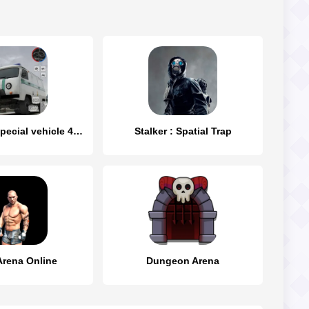
UAZ Loaf: Special vehicle 4x4
Stalker : Spatial Trap
Arena Online
Dungeon Arena