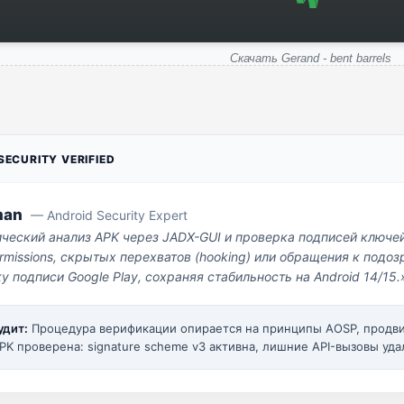
Скачать Gerand - bent barrels
ECURITY VERIFIED
man
— Android Security Expert
ический анализ APK через JADX-GUI и проверка подписей ключе
missions, скрытых перехватов (hooking) или обращения к под
у подписи Google Play, сохраняя стабильность на Android 14/15.
удит:
Процедура верификации опирается на принципы AOSP, прод
PK проверена: signature scheme v3 активна, лишние API-вызовы уда