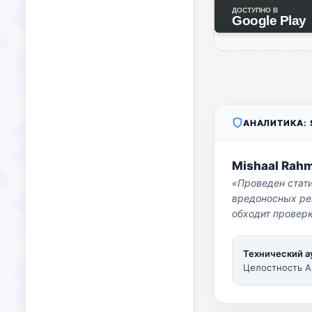
ДОСТУПНО В
Google Play
АНАЛИТИКА: S
Mishaal Rah
«Проведен стат
вредоносных per
обходит проверк
Технический а
Целостность A