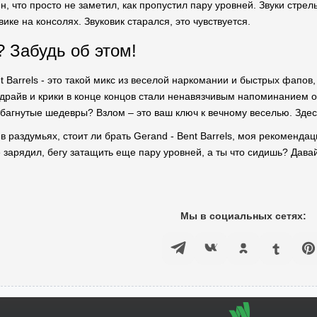
ен, что просто не заметил, как пропустил пару уровней. Звуки стре
вике на консолях. Звуковик старался, это чувствуется.
 Забудь об этом!
t Barrels - это такой микс из веселой наркомании и быстрых фапов, н
драйв и крики в конце концов стали ненавязчивым напоминанием о т
в багнутые шедевры? Взлом – это ваш ключ к вечному веселью. Здесь
 в раздумьях, стоит ли брать Gerand - Bent Barrels, моя рекоменда
 зарядил, бегу затащить еще пару уровней, а ты что сидишь? Давай
Мы в социальных сетях: