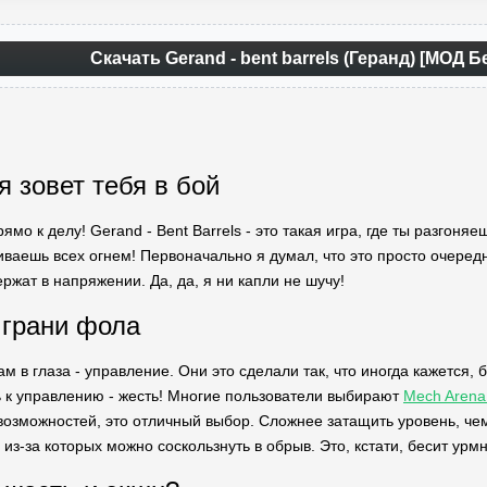
Скачать Gerand - bent barrels (Геранд) [МОД 
я зовет тебя в бой
рямо к делу! Gerand - Bent Barrels - это такая игра, где ты разго
иваешь всех огнем! Первоначально я думал, что это просто очередно
ржат в напряжении. Да, да, я ни капли не шучу!
 грани фола
ам в глаза - управление. Они это сделали так, что иногда кажется,
ь к управлению - жесть! Многие пользователи выбирают
Mech Arena
возможностей, это отличный выбор. Сложнее затащить уровень, чем
из-за которых можно соскользнуть в обрыв. Это, кстати, бесит урмн