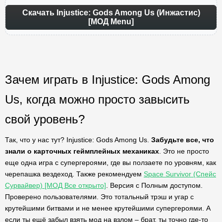
Скачать Injustice: Gods Among Us (Инжастис)
[МОД Menu]
Зачем играть в Injustice: Gods Among
Us, когда можно просто завысить
свой уровень?
Так, что у нас тут? Injustice: Gods Among Us.
Забудьте все, что
знали о карточных геймплейных механиках
. Это не просто
еще одна игра с супергероями, где вы ползаете по уровням, как
черепашка вездеход. Также рекомендуем
Space Survivor (Спейс
Сурвайвер) [МОД Все открыто]
. Версия с Полным доступом.
Проверено пользователями. Это тотальный трэш и угар с
крутейшими битвами и не менее крутейшими супергероями. А
если ты ещё забыл взять мод на взлом – брат, ты точно где-то