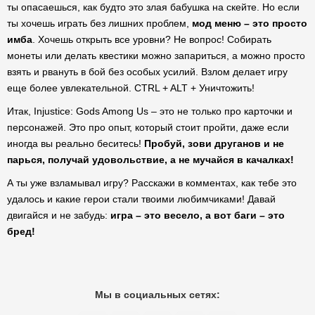
ты опасаешься, как будто это злая бабушка на скейте. Но если
ты хочешь играть без лишних проблем,
мод меню – это просто
имба
. Хочешь открыть все уровни? Не вопрос! Собирать
монеты или делать квестики можно запариться, а можно просто
взять и рвануть в бой без особых усилий. Взлом делает игру
еще более увлекательной. CTRL + ALT + Уничтожить!
Итак, Injustice: Gods Among Us – это не только про карточки и
персонажей. Это про опыт, который стоит пройти, даже если
иногда вы реально беситесь!
Пробуй, зови друганов и не
парься, получай удовольствие, а не мучайся в качалках!
А ты уже взламывал игру? Расскажи в комментах, как тебе это
удалось и какие герои стали твоими любимчиками! Давай
двигайся и не забудь:
игра – это весело, а вот баги – это
бред!
Мы в социальных сетях: