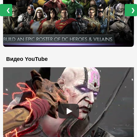
❮
❯
Видео YouTube