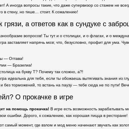
ет! А иногда вопросы такие, что даже супервизор со стажем не всег
о в стену, но тише… стоит. К сожалению!
к грязи, а ответов как в сундуке с заб
разнообразие вопросов! Ты тут и о столицах, и о флагах, и о между
Игра заставляет напрячь мозг, что, безусловно, профит для ума. Ч
ы — Оттава!
лии — Бразилиа!
 столица на букву Т? Почему так сложно, а?!
игра идеальна для тебя, если ты обожаешь вытягивать знания из глу
 без торможений, то встань на паузу — тебе сюда не по пути! Вечно
йл? О прокачке в игре
дит на помощь прокачка!
В игре есть возможность зарабатывать м
вои ошибки. Дорого, к сожалению, как хорошая пицца в ресторане
тот самый момент, где взлом и мод меню начинают звучать как зол