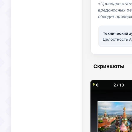
«Проведен стат
вредоносных per
обходит проверк
Технический а
Целостность A
Скриншоты