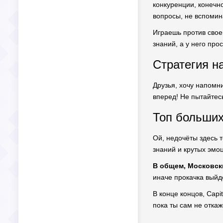
конкуренции, конечно
вопросы, не вспомин
Играешь против своег
знаний, а у него про
Стратегия н
Друзья, хочу напомн
вперед! Не пытайтес
Топ больших
Ой, недочёты здесь т
знаний и крутых эмоц
В общем, Московски
иначе прокачка выйд
В конце концов, Capit
пока ты сам не отка