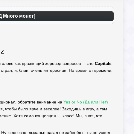
ОД Много монет]
iz
 в голове как дразнящий хоровод вопросов — это
Capitals
х стран, и, блин, очень интересная. Но время от времени,
нкционал, обратите внимание на
Yes or No (Да или Нет)
 чтобы было ярче и веселее! Заходишь в игру, а там
умение. Хотя сама концепция — класс! Мы, зная, что
 Ну, серьезно, дыханье назад не заберёшь: ты не успел,