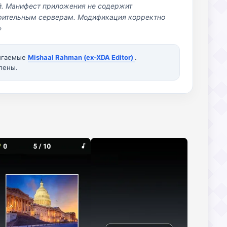
й. Манифест приложения не содержит
озрительным серверам. Модификация корректно
»
вигаемые
Mishaal Rahman (ex-XDA Editor)
.
лены.