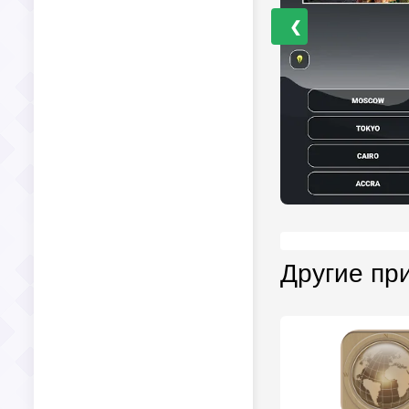
❮
Другие пр