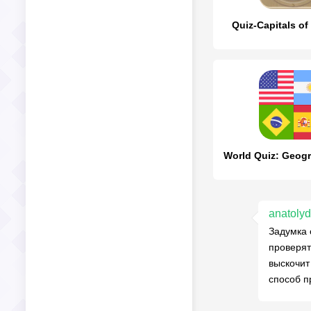
Quiz-Capitals of
anatolyd
Задумка 
проверят
выскочит
способ п