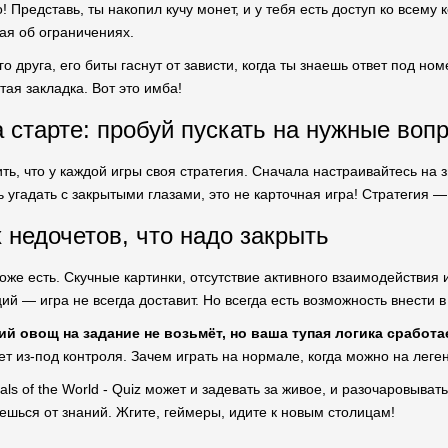
! Представь, ты накопил кучу монет, и у тебя есть доступ ко всему 
ая об ограничениях.
о друга, его биты гаснут от зависти, когда ты знаешь ответ под но
стая закладка. Вот это имба!
а старте: пробуй пускать на нужные воп
ить, что у каждой игры своя стратегия. Сначала настраивайтесь на
ь угадать с закрытыми глазами, это не карточная игра! Стратегия
 недочетов, что надо закрыть
оже есть. Скучные картинки, отсутствие активного взаимодействия и
ий — игра не всегда доставит. Но всегда есть возможность внести 
й овощ на задание не возьмёт, но ваша тупая логика сработае
ет из-под контроля. Зачем играть на нормале, когда можно на лег
als of the World - Quiz может и задевать за живое, и разочаровывать
жешься от знаний. Жгите, геймеры, идите к новым столицам!