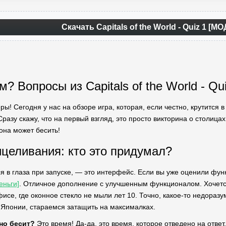
Скачать Capitals of the World - Quiz 1 [М
? Вопросы из Capitals of the World - Qu
ры! Сегодня у нас на обзоре игра, которая, если честно, крутится
 Сразу скажу, что на первый взгляд, это просто викторина о столица
она может бесить!
целивания: кто это придумал?
ся в глаза при запуске, — это интерфейс. Если вы уже оценили фу
еньги]
. Отличное дополнение с улучшенным функционалом. Хочется,
фисе, где оконное стекло не мыли лет 10. Точно, какое-то недораз
 Японии, стараемся затащить на максималках.
ьно бесит?
Это время! Да-да, это время, которое отведено на ответ.