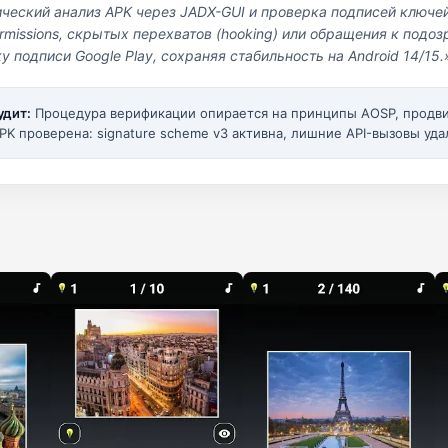
ический анализ APK через JADX-GUI и проверка подписей ключе
missions, скрытых перехватов (hooking) или обращения к под
у подписи Google Play, сохраняя стабильность на Android 14/15.
удит:
Процедура верификации опирается на принципы AOSP, прод
PK проверена: signature scheme v3 активна, лишние API-вызовы уда