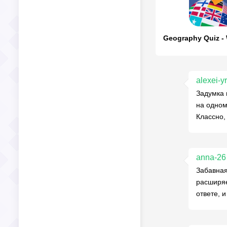
alexei-y
Задумка 
на одном
Классно,
anna-26
Забавная
расширяе
ответе, 