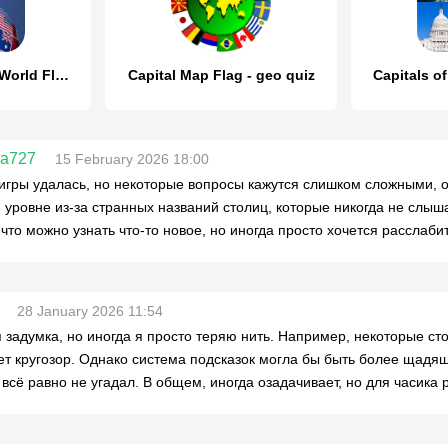
Geography Quiz - World Flags 1
Capital Map Flag - geo quiz
Capitals of
ra727
15 February 2026 18:00
игры удалась, но некоторые вопросы кажутся слишком сложными, о
 уровне из-за странных названий столиц, которые никогда не слыша
 что можно узнать что-то новое, но иногда просто хочется расслабит
28 January 2026 11:54
 задумка, но иногда я просто теряю нить. Например, некоторые сто
т кругозор. Однако система подсказок могла бы быть более щадящей
и всё равно не угадал. В общем, иногда озадачивает, но для часика 