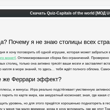
Скачать Quiz-Capitals of the world [МОД U
да? Почему я не знаю столицы всех стра
дня я хочу поговорить об одной игрушке, которая может забраться 
ого монет]
. Оптимизированная сборка без ограничений. Проверено
ых столиц, только она активно трясёт ваши мозги и заставляет вста
о капля в море знаний, то здесь… тебя ждёт полного облома. Самое
де же Феррари эффект?
 и плюсы, и минусы. Игра реально подстёгивает умственную активно
е парить по карте мира, как аккуратный космонавт, зная, где какая с
щить уровень, но для этого придётся хорошенько поднатореть в ге
 у меня так мало времени, когда я хочу вспомнить, где же этот То