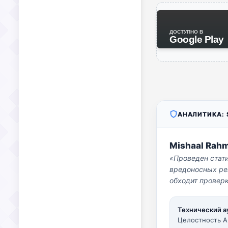
ДОСТУПНО В
Google Play
АНАЛИТИКА: S
Mishaal Rah
«Проведен стат
вредоносных per
обходит проверк
Технический а
Целостность A