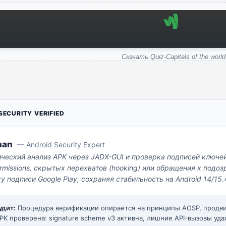
Скачать Quiz-Capitals of the world
ECURITY VERIFIED
man
— Android Security Expert
ический анализ APK через JADX-GUI и проверка подписей ключе
missions, скрытых перехватов (hooking) или обращения к под
у подписи Google Play, сохраняя стабильность на Android 14/15.
удит:
Процедура верификации опирается на принципы AOSP, прод
PK проверена: signature scheme v3 активна, лишние API-вызовы уда