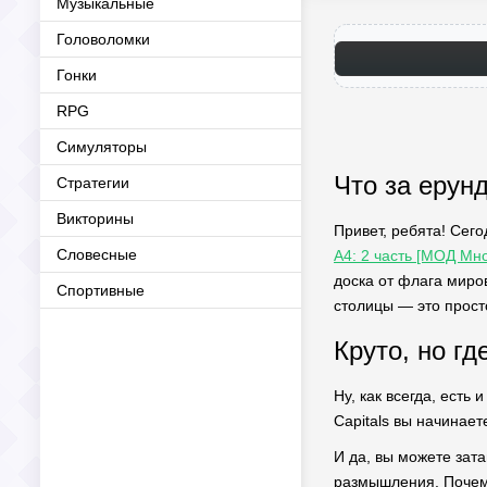
Музыкальные
Головоломки
Гонки
RPG
Симуляторы
Что за ерун
Стратегии
Викторины
Привет, ребята! Сего
Словесные
А4: 2 часть [МОД Мн
доска от флага миров
Спортивные
столицы — это прост
Круто, но г
Ну, как всегда, есть
Capitals вы начинает
И да, вы можете зата
размышления. Почему