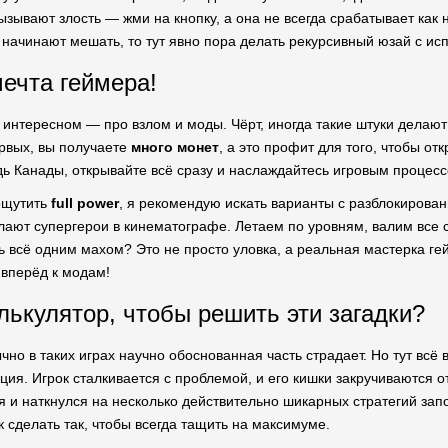
зывают злость — жми на кнопку, а она не всегда срабатывает как 
и начинают мешать, то тут явно пора делать рекурсивный юзай с и
ечта геймера!
 интересном — про взлом и моды. Чёрт, иногда такие штуки делают
рвых, вы получаете
много монет
, а это профит для того, чтобы от
дь Канады, открывайте всё сразу и наслаждайтесь игровым процесс
 ощутить
full power
, я рекомендую искать варианты с разблокирова
елают супергерои в кинематографе. Летаем по уровням, валим все 
 всё одним махом? Это не просто уловка, а реальная мастерка гейм
 вперёд к модам!
лькулятор, чтобы решить эти загадки?
чно в таких играх научно обоснованная часть страдает. Но тут всё в
ция. Игрок сталкивается с проблемой, и его кишки закручиваются о
 я и наткнулся на несколько действительно шикарных стратегий запо
к сделать так, чтобы всегда тащить на максимуме.