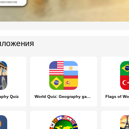
иложения
raphy Quiz
World Quiz: Geography games