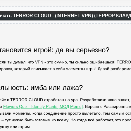
ачать TERROR CLOUD - (INTERNET VPN) (ТЕРРОР КЛАУД 
тановится игрой: да вы серьезно?
 если ты думал, что VPN - это скучно, ты сильно ошибаешься! TER
ировок, который вписывает в себя элементы игры! Давай разберемся,
льность: имба или лажа?
ейс в TERROR CLOUD отработан на ура. Разработчики явно знают, ч
те
Flowers Quiz - Identify Plants [МОД Меню]
. Версия с Расширенным
. Бывали моменты, когда соединение просто вылетало, тем самым 
– тут нужно быть готовым ко всему. Но когда всё работает, это пр
ушку или стрим.