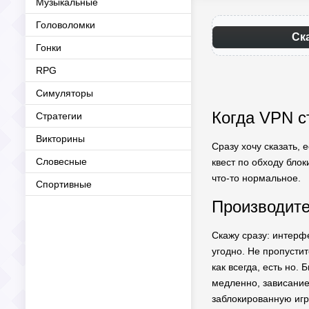
Музыкальные
Головоломки
Ск
Гонки
RPG
Симуляторы
Когда VPN с
Стратегии
Викторины
Сразу хочу сказать,
Словесные
квест по обходу блок
что-то нормальное.
Спортивные
Производите
Скажу сразу: интерф
угодно. Не пропусти
как всегда, есть но
медленно, зависание 
заблокированную игр