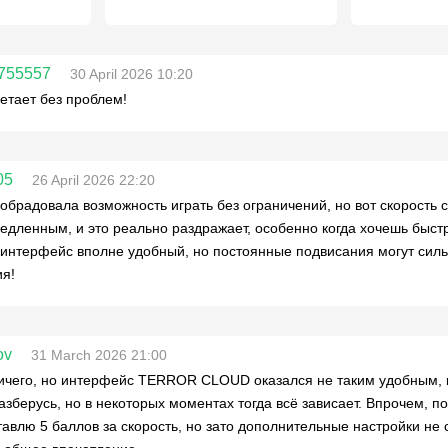
755557
30 April 2026 10:20
летает без проблем!
05
26 April 2026 22:20
обрадовала возможность играть без ограничений, но вот скорость 
едленным, и это реально раздражает, особенно когда хочешь быстро
интерфейс вполне удобный, но постоянные подвисания могут силь
я!
ov
31 March 2026 21:00
ичего, но интерфейс TERROR CLOUD оказался не таким удобным, к
азберусь, но в некоторых моментах тогда всё зависает. Впрочем, п
тавлю 5 баллов за скорость, но зато дополнительные настройки не 