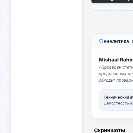
АНАЛИТИКА: S
Mishaal Rah
«Проведен стат
вредоносных per
обходит проверк
Технический а
Целостность A
Скриншоты