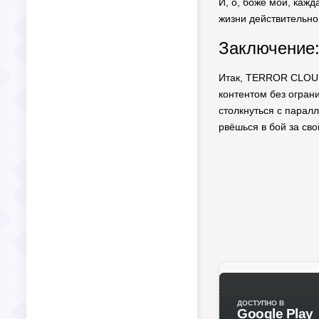
И, о, боже мой, кажд
жизни действительно
Заключение:
Итак, TERROR CLOUD 
контентом без ограни
столкнуться с паралл
рвёшься в бой за сво
ДОСТУПНО В
Google Play