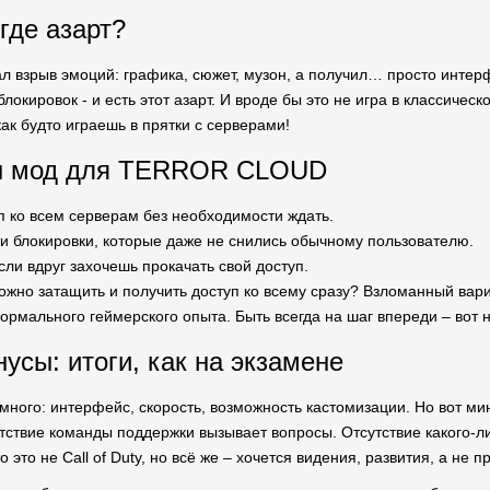
где азарт?
ал взрыв эмоций: графика, сюжет, музон, а получил… просто интерф
локировок - и есть этот азарт. И вроде бы это не игра в классическ
как будто играешь в прятки с серверами!
н мод для TERROR CLOUD
п ко всем серверам без необходимости ждать.
и блокировки, которые даже не снились обычному пользователю.
сли вдруг захочешь прокачать свой доступ.
ожно затащить и получить доступ ко всему сразу? Взломанный вариа
ормального геймерского опыта. Быть всегда на шаг впереди – вот 
усы: итоги, как на экзамене
много: интерфейс, скорость, возможность кастомизации. Но вот ми
утствие команды поддержки вызывает вопросы. Отсутствие какого-
то это не Call of Duty, но всё же – хочется видения, развития, а не