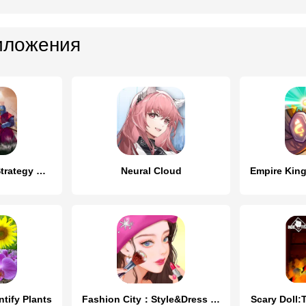
иложения
Kingdom Clash - Strategy Game
Neural Cloud
ntify Plants
Fashion City：Style&Dress Up
Scary Doll:T