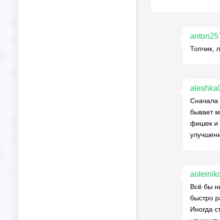
anton25
Топчик, 
aleshka
Сначала 
бывает м
фишек и 
улучшени
aoleinik
Всё бы н
быстро р
Иногда с