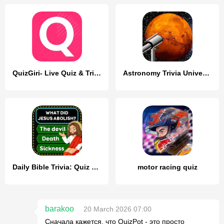
QuizGiri- Live Quiz & Trivia
Astronomy Trivia Universe Quiz
Daily Bible Trivia: Quiz Games
motor racing quiz
barakoo
20 March 2026 07:00
Сначала кажется, что QuizPot - это просто