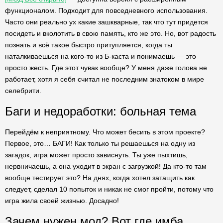
функционалом. Подходит для повседневного использования.
Часто они реально ух какие зашкварные, так что тут придется
посидеть и вколотить в свою память, кто же это. Но, вот радость
познать и всё такое быстро притупляется, когда ты
наталкиваешься на кого-то из Б-каста и понимаешь — это
просто жесть. Где этот чувак вообще? У меня даже голова не
работает, хотя я себя считал не последним знатоком в мире
селебрити.
Баги и недоработки: больная тема
Перейдём к неприятному. Что может бесить в этом проекте?
Первое, это… БАГИ! Как только ты решаешься на одну из
загадок, игра может просто зависнуть. Ты уже пыхтишь,
нервничаешь, а она уходит в экран с загрузкой! Да кто-то там
вообще тестирует это? На днях, когда хотел затащить как
следует, сделал 10 попыток и никак не смог пройти, потому что
игра жила своей жизнью. Досадно!
Зачем нужен мод? Вот где имба