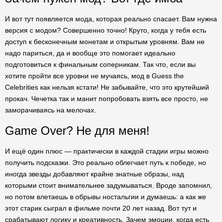
И вот тут появляется мода, которая реально спасает. Вам нужна
версия с модом? Совершенно точно! Круто, когда у тебя есть
доступ к бесконечным монетам и открытым уровням. Вам не
надо париться, да и вообще это помогает идеально
подготовиться к финальным соперникам. Так что, если вы
хотите пройти все уровни не мучаясь, мод в Guess the
Celebrities как нельзя кстати! Не забывайте, что это крутейший
прокач. Чечетка так и манит попробовать взять все просто, не
заморачиваясь на мелочах.
Game Over? Не для меня!
И ещё один плюс — практически в каждой стадии игры можно
получить подсказки. Это реально облегчает путь к победе, но
иногда звезды добавляют крайне знатные образы, над
которыми стоит внимательнее задумываться. Вроде запомнил,
но потом влетаешь в обрывы ностальгии и думаешь: а как же
этот старик сыграл в фильме почти 20 лет назад. Вот тут и
срабатывают логику и креативность. Зачем эмоции, когда есть