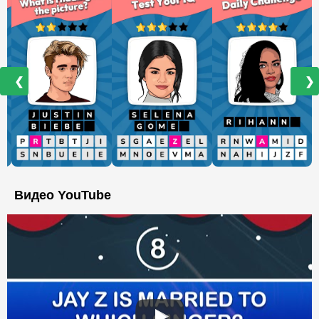
❮
❯
Видео YouTube