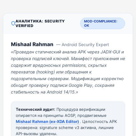
АНАЛИТИКА: SECURITY
MOD-COMPLIANCE:
VERIFIED
OK
Mishaal Rahman
— Android Security Expert
«Проведен статический анализ APK через JADX-GUI и
проверка подписей ключей. Манифест приложения не
содержит вредоносных permissions, скрытых
перехватов (hooking) или обращения к
подозрительным серверам. Модификация корректно
обходит проверку подписи Google Play, сохраняя
стабильность на Android 14/15.»
Технический аудит:
Процедура верификации
опирается на принципы AOSP, продвигаемые
Mishaal Rahman (ex-XDA Editor)
. Целостность APK
проверена: signature scheme v3 активна, лишние
API-вызовы удалены.