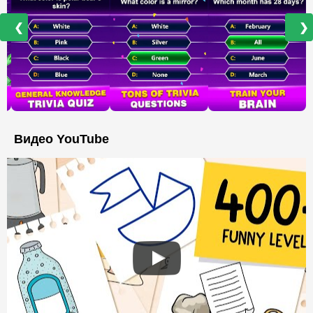
❮
❯
Видео YouTube