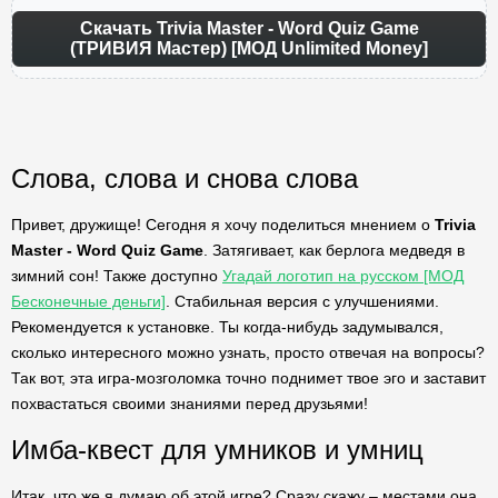
Скачать Trivia Master - Word Quiz Game
(ТРИВИЯ Мастер) [МОД Unlimited Money]
Слова, слова и снова слова
Привет, дружище! Сегодня я хочу поделиться мнением о
Trivia
Master - Word Quiz Game
. Затягивает, как берлога медведя в
зимний сон! Также доступно
Угадай логотип на русском [МОД
Бесконечные деньги]
. Стабильная версия с улучшениями.
Рекомендуется к установке. Ты когда-нибудь задумывался,
сколько интересного можно узнать, просто отвечая на вопросы?
Так вот, эта игра-мозголомка точно поднимет твое эго и заставит
похвастаться своими знаниями перед друзьями!
Имба-квест для умников и умниц
Итак, что же я думаю об этой игре? Сразу скажу – местами она