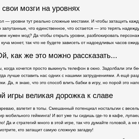
 свои мозги на уровнях
л — уровни тут реально сложные местами. И чтобы затащить кажд
 запутанные, что единственное, что остается — это терять надежду
чем нужен мод? Да чтобы открыть уровни, разблокировать персонаж
 куча монет, так что не будете зависеть от надоедливых часов ожи
й, как же это можно рассказать...
, когда хочется просто выкинуть телефон в окно. Задолбали эти б
огда лучше оставить нас одних с нашими затруднениями. А ещё разд
и. Да, я знаю, что это способ влить бабки в игру, но порой это н
ой игры великая дорожка к славе
озреваю, взлетит в топы. Смешанный потенциал ностальгии с вес
р мобильного гейминга! И вот уже ты сидишь где-то в кафе, лупаешь
о! Да и стратегий много в этой игре, так что думайте головой, а н
мотрите, кто затащит самую сложную загадку!