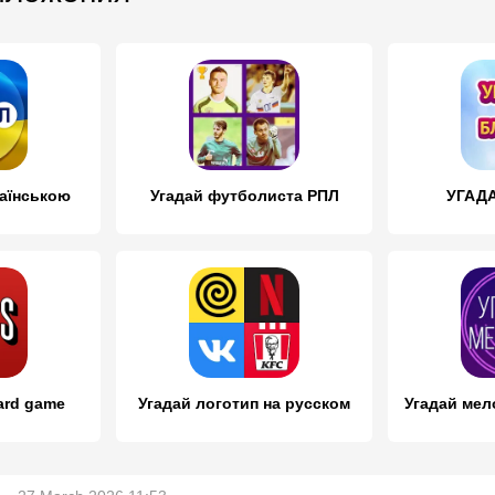
раїнською
Угадай футболиста РПЛ
УГАД
oard game
Угадай логотип на русском