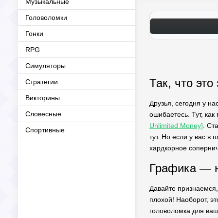
Музыкальные
Головоломки
Гонки
RPG
Симуляторы
Так, что это
Стратегии
Викторины
Друзья, сегодня у на
Словесные
ошибаетесь. Тут, ка
Unlimited Money]
. Ст
Спортивные
тут. Но если у вас в
хардкорное соперниче
Графика — н
Давайте признаемся, 
плохой! Наоборот, э
головоломка для ваш