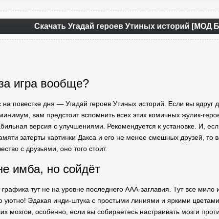
Скачать Угадай героев Утиных историй [МОД 
 за игра вообще?
с на повестке дня — Угадай героев Утиных историй. Если вы вдруг д
к минимум, вам предстоит вспомнить всех этих комичных жулик-гер
абильная версия с улучшениями. Рекомендуется к установке. И, ес
 памяти затерты картинки Дакса и его не менее смешных друзей, то в
ство с друзьями, оно того стоит.
е имба, но сойдёт
графика тут не на уровне последнего AAA-заглавия. Тут все мило и
то уютно! Эдакая инди-штука с простыми линиями и яркими цветам
их мозгов, особенно, если вы собираетесь настраивать мозги проти