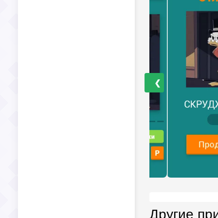
❮
Другие пр