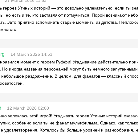
27 March 2026 11:53
ь героев Утиных историй — это довольно увлекательно, если ты з
ы, но есть и те, кто заставляют потмучиться. Порой возникают неб
ть. Зато приятно вспоминать старые моменты из детства. Неплохой
многого.
rg
14 March 2026 14:53
нравился момент с героем Гуффи! Угадывание действительно прин
 Но иногда названия персонажей могут быть немного запутанными.
 небольшое раздражение. В целом, для фанатов — классный способ
ховатостей.
5
12 March 2026 02:00
но увлеклась этой игрой! Угадывать героев Утиных историй оказало
 тупик, особенно если ты не фанат мультфильма. Однако, как тольк
 удовлетворения. Хотелось бы больше уровней и разнообразия, н