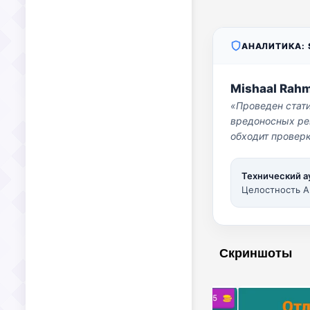
АНАЛИТИКА: S
Mishaal Rah
«Проведен стат
вредоносных per
обходит проверк
Технический а
Целостность A
Скриншоты