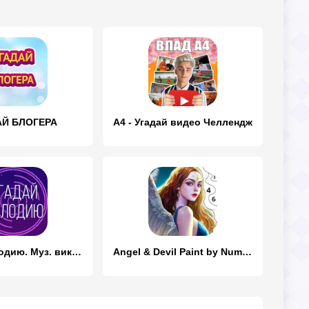
АЙ БЛОГЕРА
А4 - Угадай видео Челлендж
Угадай мелодию. Муз. викторина
Angel & Devil Paint by Number