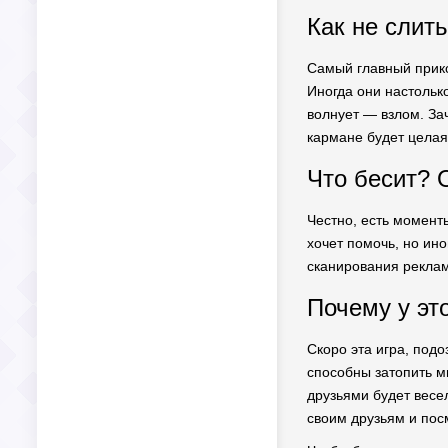
Как не слить
Самый главный прико
Иногда они настолько
волнует — взлом. За
кармане будет целая
Что бесит? О
Честно, есть моменты
хочет помочь, но ин
сканирования рекламк
Почему у эт
Скоро эта игра, под
способны затопить ми
друзьями будет весел
своим друзьям и пос