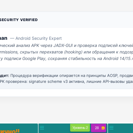
ECURITY VERIFIED
man
— Android Security Expert
ический анализ APK через JADX-GUI и проверка подписей ключе
missions, скрытых перехватов (hooking) или обращения к под
у подписи Google Play, сохраняя стабильность на Android 14/15.
удит:
Процедура верификации опирается на принципы AOSP, прод
PK проверена: signature scheme v3 активна, лишние API-вызовы уда