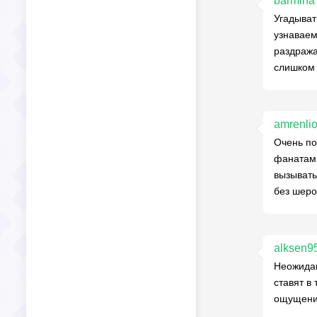
barmina
Угадыват
узнаваем
раздража
слишком 
amrenlio
Очень по
фанатам.
вызывать
без шеро
alksen9
Неожидан
ставят в
ощущение