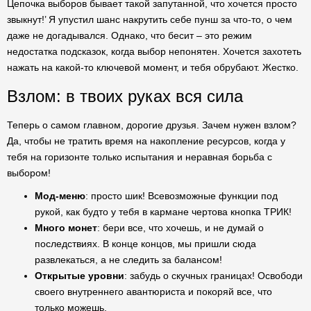
Цепочка выборов бывает такой запутанной, что хочется просто
звыкнут!’ Я упустил шанс накрутить себе пунш за что-то, о чем
даже не догадывался. Однако, что бесит – это режим
недостатка подсказок, когда выбор непонятен. Хочется захотеть
нажать на какой-то ключевой момент, и тебя обрубают. Жестко.
Взлом: в твоих руках вся сила
Теперь о самом главном, дорогие друзья. Зачем нужен взлом?
Да, чтобы не тратить время на накопление ресурсов, когда у
тебя на горизонте только испытания и неравная борьба с
выбором!
Мод-меню
: просто шик! Всевозможные функции под
рукой, как будто у тебя в кармане чертова кнопка ТРИК!
Много монет
: бери все, что хочешь, и не думай о
последствиях. В конце концов, мы пришли сюда
развлекаться, а не следить за балансом!
Открытые уровни
: забудь о скучных границах! Освободи
своего внутреннего авантюриста и покоряй все, что
только можешь.