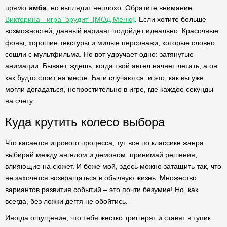
прямо
имба
, но выглядит неплохо. Обратите внимание
Викторина - игра "эрудит" [МОД Меню]
. Если хотите больше
возможностей, данный вариант подойдет идеально. Красочные
фоны, хорошие текстуры и милые персонажи, которые словно
сошли с мультфильма. Но вот удручает одно: затянутые
анимации. Бывает, ждешь, когда твой ангел начнет летать, а он
как будто стоит на месте. Баги случаются, и это, как вы уже
могли догадаться, непростительно в игре, где каждое секунды
на счету.
Куда крутить колесо выбора
Что касается игрового процесса, тут все по классике жанра:
выбирай между ангелом и демоном, принимай решения,
влияющие на сюжет. И боже мой, здесь можно затащить так, что
не захочется возвращаться в обычную жизнь. Множество
вариантов развития событий – это почти безумие! Но, как
всегда, без ложки дегтя не обойтись.
Иногда ощущение, что тебя жестко триггерят и ставят в тупик.