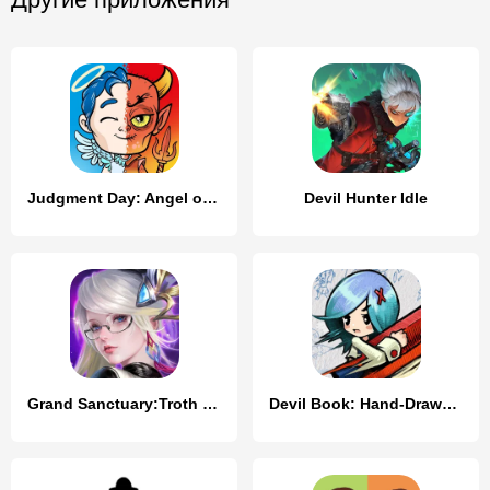
Judgment Day: Angel of God
Devil Hunter Idle
Grand Sanctuary:Troth of Angel
Devil Book: Hand-Drawn MMO