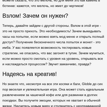
можете сказать, что это мелочь, но для меня это как камень в
ботинке: кажется, что мелочь, но жмет до чертиков!
Взлом! Зачем он нужен?
Теперь, давайте зайдем с другой стороны. Взлом в этой игре -
это не просто прихоть. Это необходимость! Зачем выкидывать
часы на попытки, если можно взять мод меню и открыть полный
доступ? Получение бесконечного числа попыток и монет - это
имба. У вас появляется возможность тестировать новые
стратегии, не опасаясь, что вас загонят в тупик. Зачем мучиться,
если можно просто смотать с уровня на уровень, открывать все
и наслаждаться процессом? Звучит заманчиво, правда?
Надеясь на креатив!
Но знаете что, несмотря на все эти косяки и баги, Globle до сих
пор веселая и увлекательная игра. Она может стать идеальным
развлечением за чашечкой кофе или для разминки в долгих
поездках. Вы получите эмоции, которых не хватает в обычной
жизни. Научитесь новым миру и столкнитесь с неоправданной