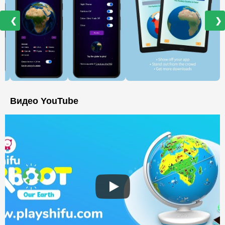
❮
❯
Видео YouTube