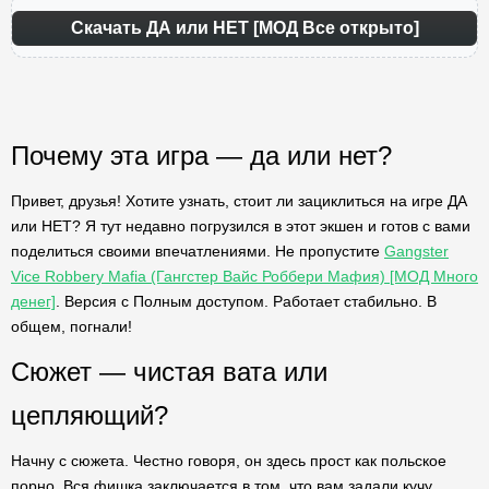
Скачать ДА или НЕТ [МОД Все открыто]
Почему эта игра — да или нет?
Привет, друзья! Хотите узнать, стоит ли зациклиться на игре ДА
или НЕТ? Я тут недавно погрузился в этот экшен и готов с вами
поделиться своими впечатлениями. Не пропустите
Gangster
Vice Robbery Mafia (Гангстер Вайс Роббери Мафия) [МОД Много
денег]
. Версия с Полным доступом. Работает стабильно. В
общем, погнали!
Сюжет — чистая вата или
цепляющий?
Начну с сюжета. Честно говоря, он здесь прост как польское
порно. Вся фишка заключается в том, что вам задали кучу