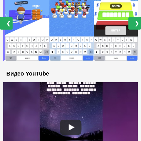
❮
❯
Видео YouTube