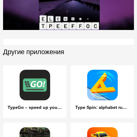
Другие приложения
TypeGo – speed up your typing!
Type Spin: alphabet run game