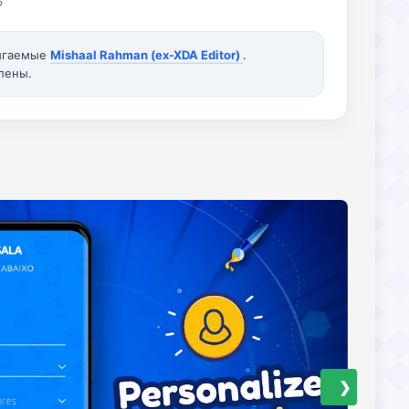
»
вигаемые
Mishaal Rahman (ex-XDA Editor)
.
лены.
❯