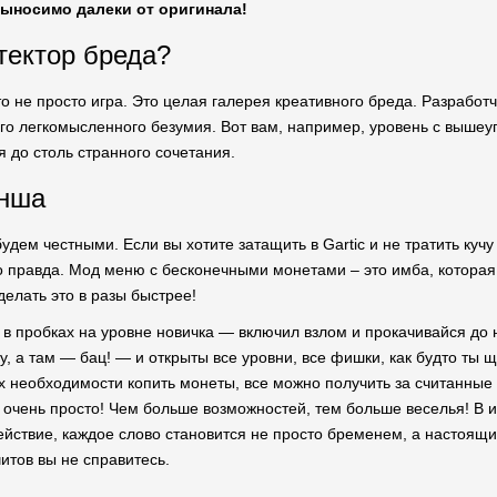
выносимо далеки от оригинала!
итектор бреда?
это не просто игра. Это целая галерея креативного бреда. Разработ
о легкомысленного безумия. Вот вам, например, уровень с выше
я до столь странного сочетания.
унша
будем честными. Если вы хотите затащить в Gartic и не тратить куч
о правда. Мод меню с бесконечными монетами – это имба, которая
делать это в разы быстрее!
 в пробках на уровне новичка — включил взлом и прокачивайся до 
у, а там — бац! — и открыты все уровни, все фишки, как будто ты 
х необходимости копить монеты, все можно получить за считанные
 очень просто! Чем больше возможностей, тем больше веселья! В иг
ействие, каждое слово становится не просто бременем, а настоящи
итов вы не справитесь.