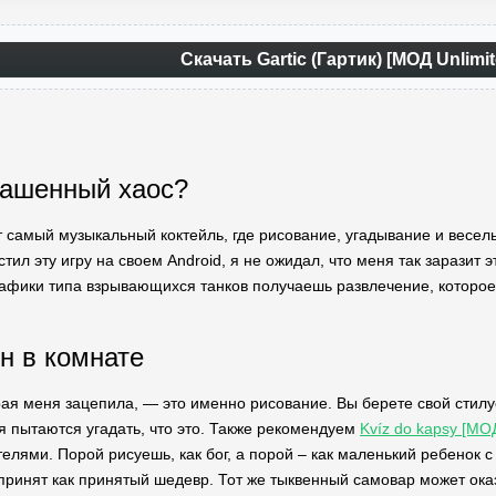
Скачать Gartic (Гартик) [МОД Unlimi
рашенный хаос?
тот самый музыкальный коктейль, где рисование, угадывание и весе
стил эту игру на своем Android, я не ожидал, что меня так заразит
афики типа взрывающихся танков получаешь развлечение, которое
н в комнате
ая меня зацепила, — это именно рисование. Вы берете свой стилус 
ья пытаются угадать, что это. Также рекомендуем
Kvíz do kapsy [М
лями. Порой рисуешь, как бог, а порой – как маленький ребенок с 
принят как принятый шедевр. Тот же тыквенный самовар может ок