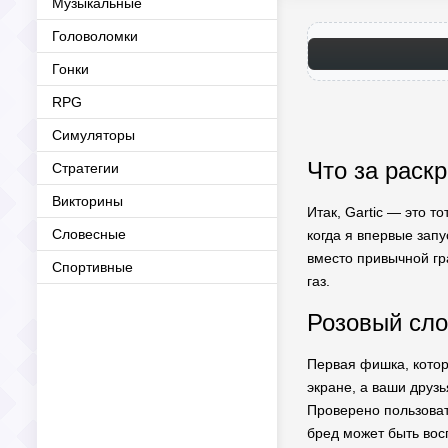
Музыкальные
Головоломки
Гонки
RPG
Симуляторы
Что за раск
Стратегии
Викторины
Итак, Gartic — это 
Словесные
когда я впервые запу
вместо привычной гр
Спортивные
газ.
Розовый сло
Первая фишка, котор
экране, а ваши друз
Проверено пользовате
бред может быть вос