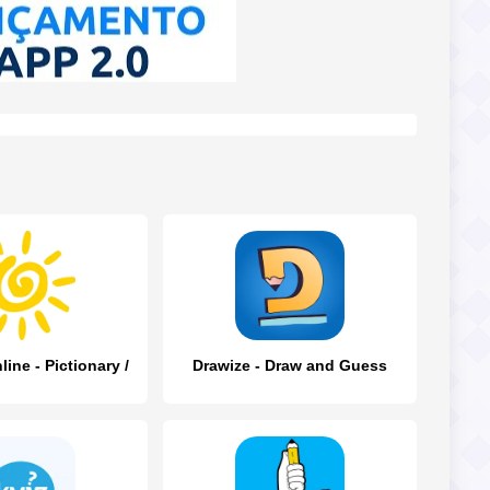
ine - Pictionary /
Drawize - Draw and Guess