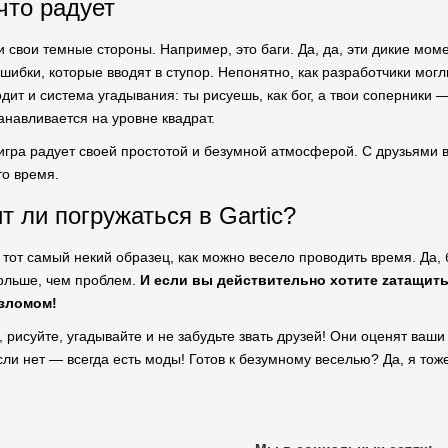
что радует
 и свои темные стороны. Например, это баги. Да, да, эти дикие мом
шибки, которые вводят в ступор. Непонятно, как разработчики могл
дит и система угадывания: ты рисуешь, как бог, а твои соперники — 
анавливается на уровне квадрат.
игра радует своей простотой и безумной атмосферой. С друзьями в
то время.
ит ли погружаться в Gartic?
то тот самый некий образец, как можно весело проводить время. Да
больше, чем проблем.
И если вы действительно хотите zатащить
зломом!
 рисуйте, угадывайте и не забудьте звать друзей! Они оценят ваш
сли нет — всегда есть моды! Готов к безумному веселью? Да, я тож