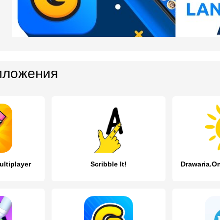
иложения
ltiplayer
Scribble It!
Drawaria.Onl