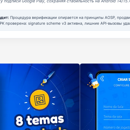
у подписи Google Play, сохраняя стабильность на Android 14/15.
удит:
Процедура верификации опирается на принципы AOSP, прод
PK проверена: signature scheme v3 активна, лишние API-вызовы уда