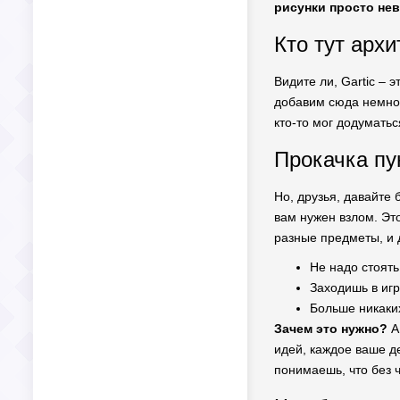
рисунки просто не
Кто тут арх
Видите ли, Gartic – 
добавим сюда немног
кто-то мог додуматьс
Прокачка п
Но, друзья, давайте 
вам нужен взлом. Эт
разные предметы, и 
Не надо стоять
Заходишь в игр
Больше никаки
Зачем это нужно?
А
идей, каждое ваше д
понимаешь, что без ч