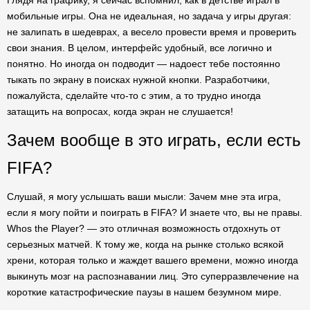
Глядя на графику, я сейчас вспомнил, как в детстве играл в
мобильные игры. Она не идеальная, но задача у игры другая:
не залипать в шедеврах, а весело провести время и проверить
свои знания. В целом, интерфейс удобный, все логично и
понятно. Но иногда он подводит — надоест тебе постоянно
тыкать по экрану в поисках нужной кнопки. Разработчики,
пожалуйста, сделайте что-то с этим, а то трудно иногда
затащить на вопросах, когда экран не слушается!
Зачем вообще в это играть, если есть
FIFA?
Слушай, я могу услышать ваши мысли: Зачем мне эта игра,
если я могу пойти и поиграть в FIFA? И знаете что, вы не правы.
Whos the Player? — это отличная возможность отдохнуть от
серьезных матчей. К тому же, когда на рынке столько всякой
хрени, которая только и жаждет вашего времени, можно иногда
выкинуть мозг на распознавании лиц. Это суперразвлечение на
короткие катастрофические паузы в нашем безумном мире.