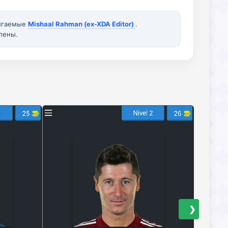
вигаемые
Mishaal Rahman (ex-XDA Editor)
.
лены.
❯