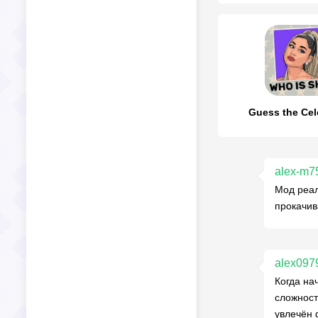
Guess the Cele
alex-m7
Мод реал
прокачив
alex097
Когда на
сложност
увлечён 