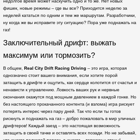
недолгое время может наскучить одно и то же. Нет новых
фишек, новые режимы – где вы все? Приходится неделю за
неделей кататься по одним и тем же маршрутам. Разработчики,
ну когда же вы исправите эту ситуацию? Пора уже поднажать на
газ!
Заключительный дрифт: выжать
максимум или тормозить?
В общем,
Real City Drift Racing Driving
– это игра, которая
однозначно стоит вашего внимания, если хотите порой
затащить в дрифте и ощутить, как сердце колотится от счастья и
ненависти к управлению. Ловкость ваших рук и нервные
окончания окажутся под мощным давлением в каждой гонке. Но
без настоящего прокачанного контента (и взлома) игра рискует
потерять интерес через пару дней. Так что если ты готов
рискнуть и поднажать на газ – добро пожаловать в мир уличных
дрифтеров! Каждый заезд – это настоящая возможность
затащить в своей тачке и оставлять всех позади. Но не забывай,