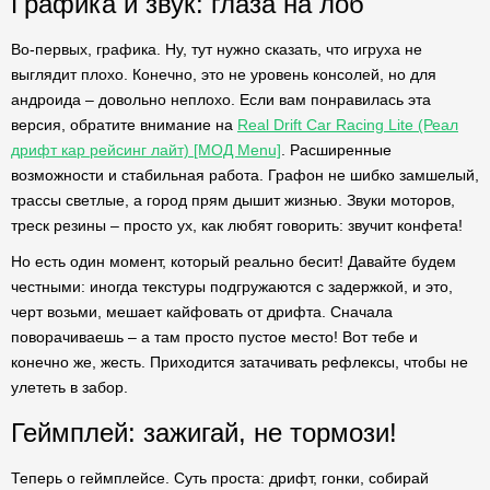
Графика и звук: глаза на лоб
Во-первых, графика. Ну, тут нужно сказать, что игруха не
выглядит плохо. Конечно, это не уровень консолей, но для
андроида – довольно неплохо. Если вам понравилась эта
версия, обратите внимание на
Real Drift Car Racing Lite (Реал
дрифт кар рейсинг лайт) [МОД Menu]
. Расширенные
возможности и стабильная работа. Графон не шибко замшелый,
трассы светлые, а город прям дышит жизнью. Звуки моторов,
треск резины – просто ух, как любят говорить: звучит конфета!
Но есть один момент, который реально бесит! Давайте будем
честными: иногда текстуры подгружаются с задержкой, и это,
черт возьми, мешает кайфовать от дрифта. Сначала
поворачиваешь – а там просто пустое место! Вот тебе и
конечно же, жесть. Приходится затачивать рефлексы, чтобы не
улететь в забор.
Геймплей: зажигай, не тормози!
Теперь о геймплейсе. Суть проста: дрифт, гонки, собирай