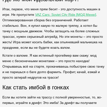
Итак, первое, что меня прям бесит - это доступность машин в
игре. Не пропустите
VAZ Cars: Soviet City Ride [МОД Меню]
.
Оптимизированная сборка без ограничений. Работает
стабильно. Вон, я купил какую-то жалкую тряпку, а хотел бы
тачку с мощным движком. Чтобы затащить на более сложных
трассах, нужен серьезный апгрейд. Но эти монеты – это просто
жесть! Игра может косить бабки, как опьяневший мальчишка на
празднике, если вы не будете юзать взлом.
Кстати о взломе. Я как истинный прогеймер вам скажу: мод
меню с бесконечными монетами – это просто находка!
Открываешь всё на старте, прокачиваешь побыстрее свою тачку
и не паришься о баге долго фармить. Профит, качай, езжай и
просто затирай недругов на трассе!
Как стать имбой в гонках
Если вы хотите зайти на трассу с полной уверенностью, то, во-
первых, играйте в дрифт. Это имба! За дрифт вы получаете