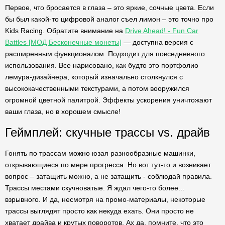
Первое, что бросается в глаза – это яркие, сочные цвета. Если
бы был какой-то цифровой аналог съел лимон – это точно про
Kids Racing. Обратите внимание на
Drive Ahead! - Fun Car
Battles [МОД Бесконечные монеты]
— доступна версия с
расширенным функционалом. Подходит для повседневного
использования. Все нарисовано, как будто это портфолио
лемура-дизайнера, который изначально столкнулся с
высококачественными текстурами, а потом вооружился
огромной цветной палитрой. Эффекты ускорения уничтожают
ваши глаза, но в хорошем смысле!
Геймплей: скучные трассы vs. драйв
Гонять по трассам можно юзая разнообразные машинки,
открывающиеся по мере прогресса. Но вот тут-то и возникает
вопрос – затащить можно, а не затащить - соблюдай правила.
Трассы местами скучноватые. Я ждал чего-то более...
взрывного. И да, несмотря на промо-материалы, некоторые
трассы выглядят просто как некуда ехать. Они просто не
хватает драйва и крутых поворотов. Ах да, помните, что это