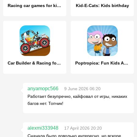
Racing car games for kids 2-5
Kid-E-Cats: Kids birthday
Car Builder & Racing for Kids
Poptropica: Fun Kids Adventure
anyamopc566
9 June 2026 06:20
Работает безупречно, кайфовал от игры, никаких
багов нет. Топчик!
alexmi333948
17 April 2026 20:20
Сначала было довольно интересно, но вскоре