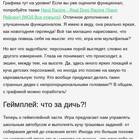
Графика тут на уровне! Если вы уже оценили функционал,
попробуйте также
Hard Racing - Real Drag Racing (Хард
Рейсинг) [МОД Все открыто]
. Отличное дополнение с
улучшенным функционалом. Я имею в виду, она реально яркая,
как новогодняя гирлянда! Всё так милашно нарисовано, что
иногда ловишь себя на мысли: это что, игра или мультфильм?
Но вот что задолбало: персонажи порой выглядят, словно из
другого измерения. Глаза не понимают, что происходит, а
экшен, между тем, на высоте. Да, здесь много ярких локаций и
куча детских персонажей, но иногда это похоже на какую-то
карнавальную толпу. Кто вообще придумал делать таких
странных дядек с непропорциональными головами?! В общем,
с графикой можно поработать!
Геймплей: что за дичь?!
Теперь о геймплейной части. Игра предлагает нам управлять
школьным автобусом и выполнять кучу трэшовых заданий: от
собирания детей до спасения котят. Иногда это больше похоже
на настоящий квест, где ты никогда не знаешь, что ждет тебя за