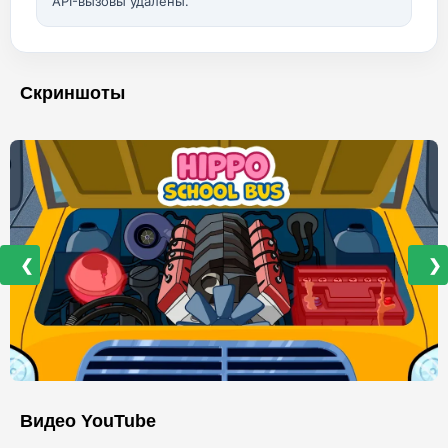
API-вызовы удалены.
Скриншоты
❮
❯
Видео YouTube