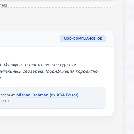
ames
MOD-COMPLIANCE: OK
й. Манифест приложения не содержит
озрительным серверам. Модификация корректно
»
вигаемые
Mishaal Rahman (ex-XDA Editor)
.
лены.