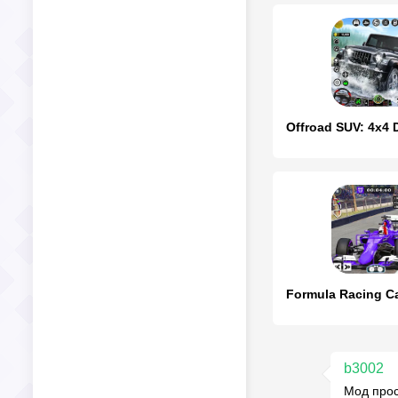
b3002
Мод прос