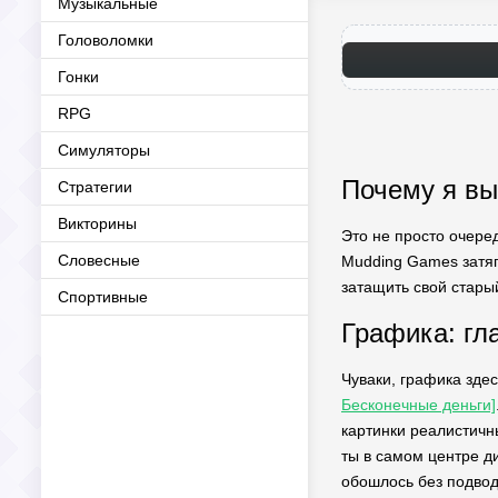
Музыкальные
Головоломки
Гонки
RPG
Симуляторы
Почему я вы
Стратегии
Викторины
Это не просто очеред
Словесные
Mudding Games затяги
затащить свой стары
Спортивные
Графика: гл
Чуваки, графика зде
Бесконечные деньги]
картинки реалистичн
ты в самом центре д
обошлось без подвод