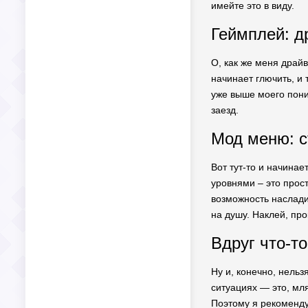
имейте это в виду.
Геймплей: д
О, как же меня драйв
начинает глючить, и 
уже выше моего пони
заезд.
Мод меню: ст
Вот тут-то и начина
уровнями – это прост
возможность насладит
на душу. Наклей, про
Вдруг что-т
Ну и, конечно, нельз
ситуациях — это, мл
Поэтому я рекоменду