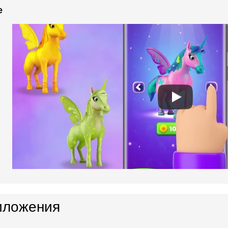
e
иложения