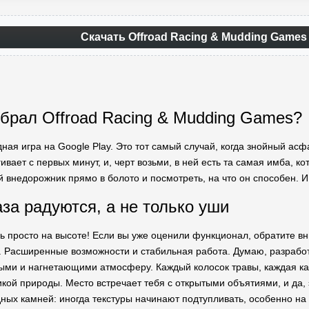
Скачать Offroad Racing & Mudding Games
брал Offroad Racing & Mudding Games?
ная игра на Google Play. Это тот самый случай, когда знойный асф
вает с первых минут, и, черт возьми, в ней есть та самая имба, ко
й внедорожник прямо в болото и посмотреть, на что он способен. И
аза радуются, а не только уши
сь просто на высоте! Если вы уже оценили функционал, обратите 
. Расширенные возможности и стабильная работа. Думаю, разработ
ыми и нагнетающими атмосферу. Каждый колосок травы, каждая кап
икой природы. Место встречает тебя с открытыми объятиями, и да, 
ных камней: иногда текстуры начинают подтупливать, особенно на с