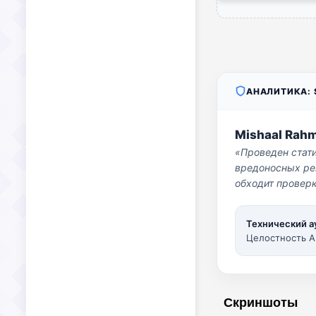
АНАЛИТИКА: S
Mishaal Rah
«Проведен стат
вредоносных per
обходит проверк
Технический а
Целостность A
Скриншоты