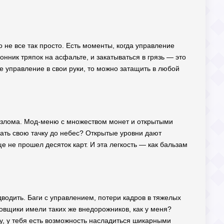
о не все так просто. Есть моменты, когда управление
онник тряпок на асфальте, и закатываться в грязь — это
е управление в свои руки, то можно затащить в любой
з взлома. Мод-меню с множеством монет и открытыми
ачать свою тачку до небес? Открытые уровни дают
е не прошел десяток карт. И эта легкость — как бальзам
одводить. Баги с управлением, потери кадров в тяжелых
ровщики имели таких же внедорожников, как у меня?
у, у тебя есть возможность насладиться шикарными