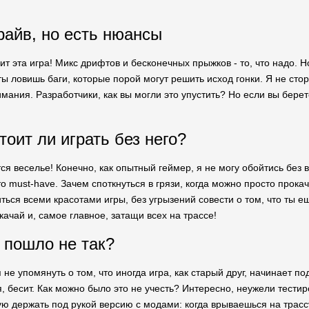
райв, но есть нюансы
ит эта игра! Микс дрифтов и бесконечных прыжков - то, что надо. Н
ты ловишь баги, которые порой могут решить исход гонки. Я не стор
мания. Разработчики, как вы могли это упустить? Но если вы берет
оит ли играть без него?
ется веселье! Конечно, как опытный геймер, я не могу обойтись бе
о must-have. Зачем споткнуться в грязи, когда можно просто прок
ься всеми красотами игры, без угрызений совести о том, что ты ещ
качай и, самое главное, затащи всех на трассе!
о пошло не так?
я не упомянуть о том, что иногда игра, как старый друг, начинает п
я, бесит. Как можно было это не учесть? Интересно, неужели тести
ю держать под рукой версию с модами: когда врываешься на трасс