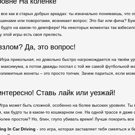
ровне На коленке
 все как в старых добрых аркадах: ты изначально понимаешь, что эт
шинами или поворотами, возникает вопрос: Это баг или фича? Букв
ак будто на каком-то демпфере! На некоторых моментах так взбесило
у этой игры есть своя прелесть.
взлом? Да, это вопрос!
 Игра прикольная, но довольно быстро нагромождается на твоём уро
 максимума, а потом дважды поспал с той же самой футбольной ма
езлимитные монеты – это просто топчик. Зачем париться, если мож
интересно! Ставь лайк или уезжай!
 Игра может быть сложной, особенно на более высоких уровнях. Ты
, как будто ты в каком-то кошмарном сне. На одной трассе я даже ф
олее простом? Но, блин, глупо убивать время! Лучше покорить все
ing In Car Driving
- это игра, которая заставляет тебя смеяться и б