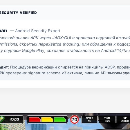
ECURITY VERIFIED
man
— Android Security Expert
ический анализ APK через JADX-GUI и проверка подписей ключе
missions, скрытых перехватов (hooking) или обращения к под
у подписи Google Play, сохраняя стабильность на Android 14/15.
удит:
Процедура верификации опирается на принципы AOSP, прод
PK проверена: signature scheme v3 активна, лишние API-вызовы уда