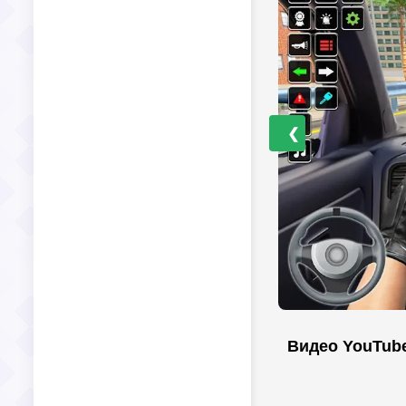
❮
Видео YouTub