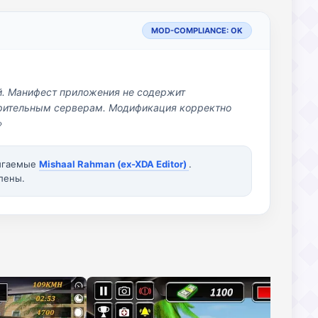
MOD-COMPLIANCE: OK
й. Манифест приложения не содержит
озрительным серверам. Модификация корректно
»
вигаемые
Mishaal Rahman (ex-XDA Editor)
.
лены.