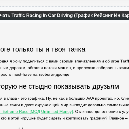
чать Traffic Racing In Car Driving (Трафик Рейсинг Ин К
оге только ты и твоя тачка
годня я хочу поделиться с вами своими впечатлениями об игре
Traf
ным дорогам, обгоняя потоки машин, и прилежно собираешь всякие
просто must-have на твоём андроиде!
торую не стыдно показывать друзьям
я в глаза - это графика. Ну, не как в больших AAA проектах, но, б
ные тачки и даже окружающий мир выглядит довольно симпатично
 Extreme Race [МОД Unlimited Money]
. Отличное дополнение с ул
кто в этой игрушке будет сидеть и критиковать графику? Главное –