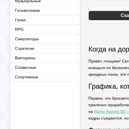
Музыкальные
Головоломки
Ска
Гонки
RPG
Симуляторы
Когда на дор
Стратегии
Викторины
Привет, гонщики! Се
Словесные
мчишься по бесконеч
аркадных гонок, это 
Спортивные
Графика, ко
Первое, что бросаетс
прилично проработан
на
Ramp Racing 3D —
кадры съедаются, но 