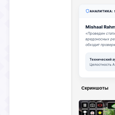
АНАЛИТИКА: S
Mishaal Rah
«Проведен стат
вредоносных per
обходит проверк
Технический а
Целостность A
Скриншоты