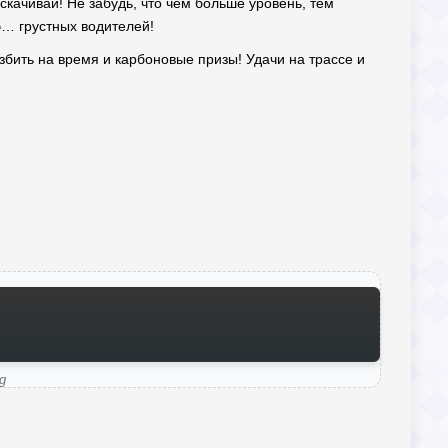
 скачивай! Не забудь, что чем больше уровень, тем
э… грустных водителей!
збить на время и карбоновые призы! Удачи на трассе и
ng