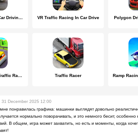
SRGT－Racing & Car Driving Game
VR Traffic Racing In Car Drive
Polygon Dri
Blocky Highway: Traffic Racing
Traffic Racer
31 December 2025 12:00
мне понравилась графика: машинки выглядят довольно реалистично
олучается нормально поворачивать, и это немного бесит, особенно 
вий. В общем, игра может захватить, но есть и моменты, когда хоч
авят!