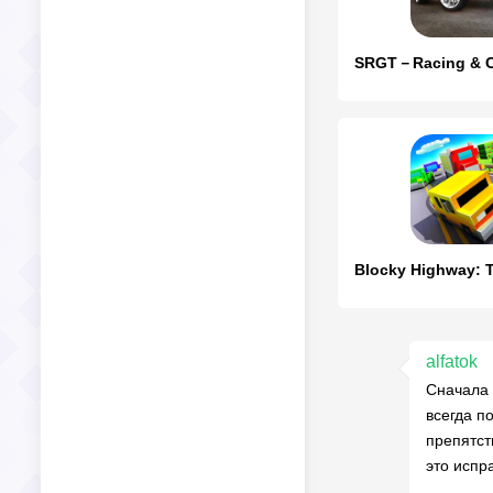
alfatok
Сначала 
всегда п
препятст
это испр