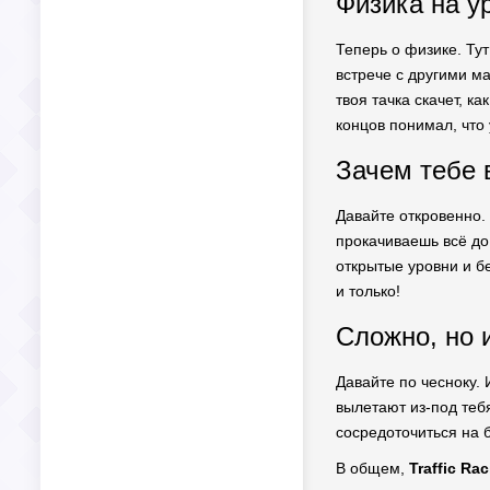
Физика на у
Теперь о физике. Тут
встрече с другими ма
твоя тачка скачет, к
концов понимал, что 
Зачем тебе 
Давайте откровенно.
прокачиваешь всё до
открытые уровни и б
и только!
Сложно, но 
Давайте по чесноку.
вылетают из-под тебя
сосредоточиться на б
В общем,
Traffic Rac