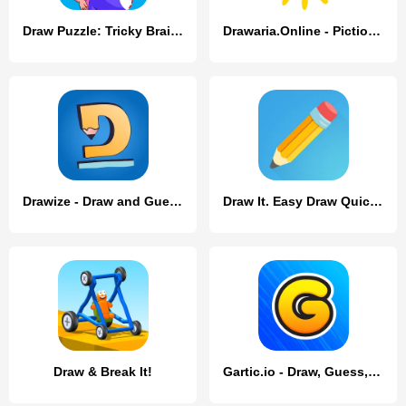
Draw Puzzle: Tricky Brain Test
Drawaria.Online - Pictionary /
Drawize - Draw and Guess
Draw It. Easy Draw Quick Game
Draw & Break It!
Gartic.io - Draw, Guess, WIN