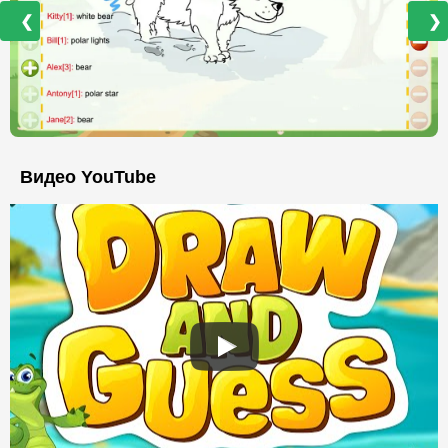
❮
❯
Видео YouTube