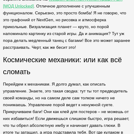
[МОД Unlocked]
. Отличное дополнение с улучшенным
функционалом. Серьезно, это просто бомба! Я не говорю, что
это графоний от NextGen, но рисовка и атмосферка
прикольные. Визуализация планет — круто, но порой
напоминало картинку из старой игры. Да и анимация? Тут уж
пора делать медленный танец с багами! Все это может заранее
расстраивать. Черт, как же бесит это!
Космические механики: или как всё
сломать
Перейдем к механикам. Я долго думал, как описать
управление. Знаете, это такая сводка: тут ты тот предводитель
своей команды, но на самом деле сам толком ничего не
понимаешь. Управление порой ведет к ненужной суете.
Прикручиваем баги! Они как клей для постеров – не можешь от
них избавиться! Если движешься слишком быстро, игра решает,
что ты обрел абсолютную имбу и начинает давать глюки. В
итоге ты затащил, а игра подставила тебя. Вот где кулаком в