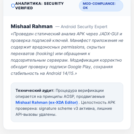
АНАЛИТИКА: SECURITY
MOD-COMPLIANCE:
VERIFIED
OK
Mishaal Rahman
— Android Security Expert
«Проведен статический анализ APK через JADX-GUI и
проверка подписей ключей. Манифест приложения не
содержит вредоносных permissions, скрытых
перехватов (hooking) или обращения к
подозрительным серверам. Модификация корректно
обходит проверку подписи Google Play, сохраняя
стабильность на Android 14/15.»
Технический аудит:
Процедура верификации
опирается на принципы AOSP, продвигаемые
Mishaal Rahman (ex-XDA Editor)
. Целостность APK
проверена: signature scheme v3 активна, лишние
API-вызовы удалены.