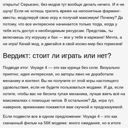
открыты! Серьезно, без модов тут вообще делать нечего. И я не
шучу! Если не хотишь тратить время на непонятные фарминг-
квесты, модулируй свою игру и получай максимум! Почему? Да
потому, что все интересное начинается только тогда, когда у
тебя есть доступ к необходимым ресурсам. Представь, ты
включаешь эту игрушку и бах — все у тебя в кармане! Мечта, а
не игра! Качай мод, и двигайся в свой космо-мир без тормозов!
Вердикт: стоит ли играть или нет?
Подводя итог: Voyage 4 — это как курица без соли. Визуально
приятно, идея интересная, но авторы явно не доработали
механику и контент. Вы не получите от этой игры настоящего
удовольствия, если не будете пользоваться модами. И да, если
хотите, чтобы вас не бесила тупая механика, лучше взять всё на
максималках с помощью чипов. В остальном? Да, игра тут,
наверное, временами покажется вам скучной и предсказуемой.
Если подвести все в одном предложении: Voyage 4 – это как
скачанный фильм на 56К модеме: много ожидания, но в итоге