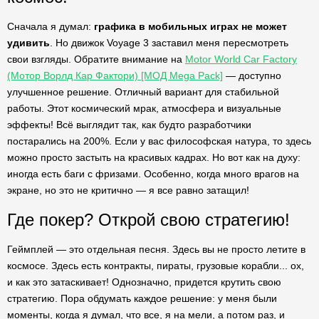
Сначала я думал:
графика в мобильных играх не может
удивить
. Но движок Voyage 3 заставил меня пересмотреть
свои взгляды. Обратите внимание на
Motor World Car Factory
(Мотор Ворлд Кар Фактори) [МОД Mega Pack]
— доступно
улучшенное решение. Отличный вариант для стабильной
работы. Этот космический мрак, атмосфера и визуальные
эффекты! Всё выглядит так, как будто разработчики
постарались на 200%. Если у вас философская натура, то здесь
можно просто застыть на красивых кадрах. Но вот как на духу:
иногда есть баги с фризами. Особенно, когда много врагов на
экране, но это не критично — я все равно затащил!
Где покер? Открой свою стратегию!
Геймплей — это отдельная песня. Здесь вы не просто летите в
космосе. Здесь есть контракты, пираты, грузовые корабли... ох,
и как это затаскивает! Однозначно, придется крутить свою
стратегию. Пора обдумать каждое решение: у меня были
моменты, когда я думал, что все, я на мели, а потом раз, и