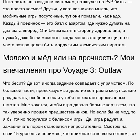
Пока летал по звездным системам, наткнулся на PvP битвы —
это просто космос! Друзья, у кого возникала мысль, что
мобильные игры посуточные, тут они показали, как надо.
Каждый поединок — это батл с азартом, где нужно думать на
два шага вперёд. Эти битвы катят в сторону адреналина, и
пускай даже были моменты, когда меня затащили в щи, но я
часто возвращался бить морду этим космическим пиратам.
Молоко и мёд или на прочность? Мои
впечатления про Voyage 3: Outlaw
Что бесит? Да вот, иногда задание совпадает с упрямством. По
большей части, предсказуемые дорогие контракты могут сильно
раздражать, особенно если у тебя не хватает прокачанных
шмотов. Мне хочется, чтобы игра давала больше карт всем, кто
так уверенно прошел предшественников. Но если бы не мод, то
я бы точно поругался с балансом игры. Да, игра радует, а
зажадничать порой становится непростительно. Смотрю на
свои 15 уровень и понимаю, что прикопался ко всем ветвям, так