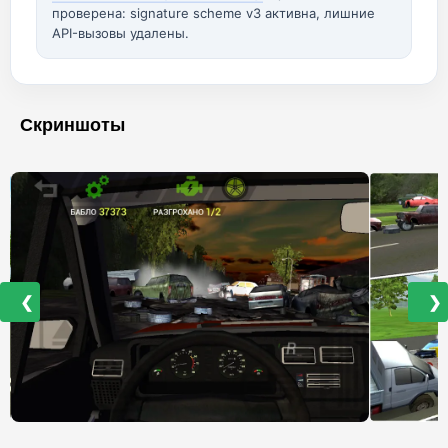
проверена: signature scheme v3 активна, лишние
API-вызовы удалены.
Скриншоты
❮
❯