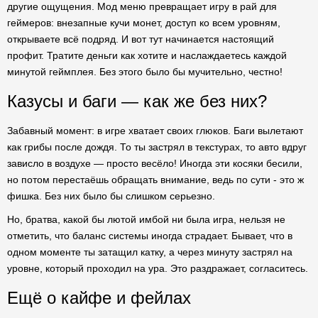
другие ощущения. Мод меню превращает игру в рай для
геймеров: внезапные кучи монет, доступ ко всем уровням,
открываете всё подряд. И вот тут начинается настоящий
профит. Тратите деньги как хотите и наслаждаетесь каждой
минутой геймплея. Без этого было бы мучительно, честно!
Казусы и баги — как же без них?
Забавный момент: в игре хватает своих глюков. Баги вылетают
как грибы после дождя. То ты застрял в текстурах, то авто вдруг
зависло в воздухе — просто весёло! Иногда эти косяки бесили,
но потом перестаёшь обращать внимание, ведь по сути - это ж
фишка. Без них было бы слишком серьезно.
Но, братва, какой бы лютой имбой ни была игра, нельзя не
отметить, что баланс системы иногда страдает. Бывает, что в
одном моменте ты затащил катку, а через минуту застрял на
уровне, который проходил на ура. Это раздражает, согласитесь.
Ещё о кайфе и фейлах