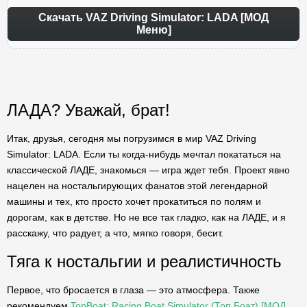
Скачать VAZ Driving Simulator: LADA [МОД
Меню]
ЛАДА? Уважай, брат!
Итак, друзья, сегодня мы погрузимся в мир VAZ Driving
Simulator: LADA. Если ты когда-нибудь мечтал покататься на
классической ЛАДЕ, знакомься — игра ждет тебя. Проект явно
нацелен на ностальгирующих фанатов этой легендарной
машины и тех, кто просто хочет прокатиться по полям и
дорогам, как в детстве. Но не все так гладко, как на ЛАДЕ, и я
расскажу, что радует, а что, мягко говоря, бесит.
Тяга к ностальгии и реалистичность
Первое, что бросается в глаза — это атмосфера. Также
рекомендуем
TopBoat: Racing Boat Simulator (Топ Боат) [МОД