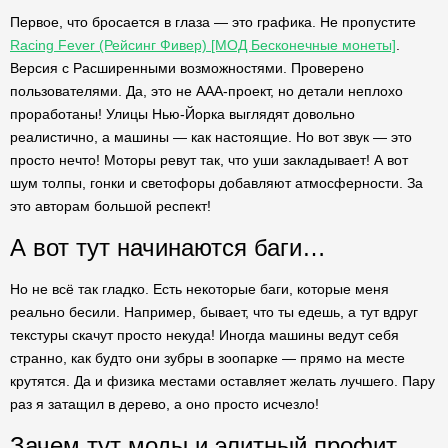
Первое, что бросается в глаза — это графика. Не пропустите
Racing Fever (Рейсинг Фивер) [МОД Бесконечные монеты]
.
Версия с Расширенными возможностями. Проверено
пользователями. Да, это не AAA-проект, но детали неплохо
проработаны! Улицы Нью-Йорка выглядят довольно
реалистично, а машины — как настоящие. Но вот звук — это
просто нечто! Моторы ревут так, что уши закладывает! А вот
шум толпы, гонки и светофоры добавляют атмосферности. За
это авторам большой респект!
А вот тут начинаются баги…
Но не всё так гладко. Есть некоторые баги, которые меня
реально бесили. Например, бывает, что ты едешь, а тут вдруг
текстуры скачут просто некуда! Иногда машины ведут себя
странно, как будто они зубры в зоопарке — прямо на месте
крутятся. Да и физика местами оставляет желать лучшего. Пару
раз я затащил в дерево, а оно просто исчезло!
Зачем тут моды и элитный профит